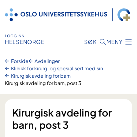
Hopp
til
innhold
LOGG INN
HELSENORGE
SØK
MENY
Forside
Avdelinger
Klinikk for kirurgi og spesialisert medisin
Kirurgisk avdeling for barn
Kirurgisk avdeling for barn, post 3
Kirurgisk avdeling for
barn, post 3