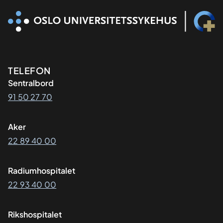
Kontaktinformasjon
TELEFON
Sentralbord
91 50 27 70
Aker
22 89 40 00
Radiumhospitalet
22 93 40 00
Rikshospitalet