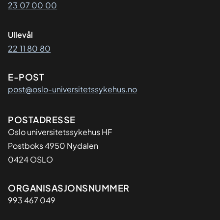
23 07 00 00
Ullevål
22 11 80 80
E-POST
post@oslo-universitetssykehus.no
Adresse
POSTADRESSE
Oslo universitetssykehus HF
Postboks 4950 Nydalen
0424 OSLO
Organisasjon
ORGANISASJONSNUMMER
993 467 049