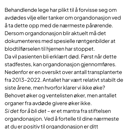
Behandlende lege har plikt til å forvisse seg om
avdødes vilje eller tanker om organdonasjon ved
å ta dette opp med de nærmeste pårørende.
Dersom organdonasjon blir aktuelt må det
dokumenteres med spesielle røntgenbilder at
blodtilførselen til hjernen har stoppet.
Da vil pasienten bli erklært død. Først når dette
stadfestes, kan organdonasjon gjennomføres.
Nedenfor er en oversikt over antall transplanterte
fra 2013–2022. Antallet har vært relativt stabilt de
siste årene, men hvorfor klarer vi ikke øke?
Behovet øker og ventelisten øker, men antallet
organer fra avdøde givere øker ikke.
Si det for å bli det
– er et mantra fra stiftelsen
organdonasjon. Ved å fortelle til dine nærmeste
at du er positiv til organdonasjon er ditt