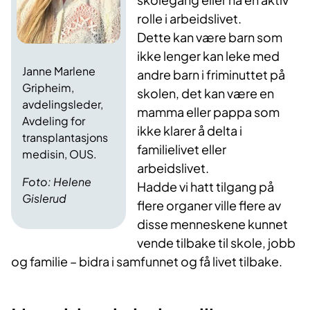
rolle i arbeidslivet.
Dette kan være barn som
ikke lenger kan leke med
Janne Marlene
andre barn i friminuttet på
Gripheim,
skolen, det kan være en
avdelingsleder,
mamma eller pappa som
Avdeling for
ikke klarer å delta i
transplantasjons
familielivet eller
medisin, OUS.
arbeidslivet.
Foto: Helene
Hadde vi hatt tilgang på
Gislerud
flere organer ville flere av
disse menneskene kunnet
vende tilbake til skole, jobb
og familie – bidra i samfunnet og få livet tilbake.