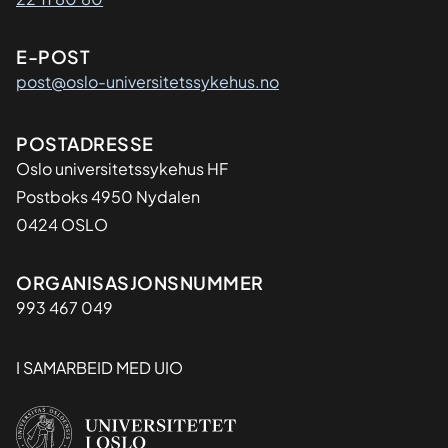
E-POST
post@oslo-universitetssykehus.no
Adresse
POSTADRESSE
Oslo universitetssykehus HF
Postboks 4950 Nydalen
0424 OSLO
Organisasjon
ORGANISASJONSNUMMER
993 467 049
I SAMARBEID MED UIO