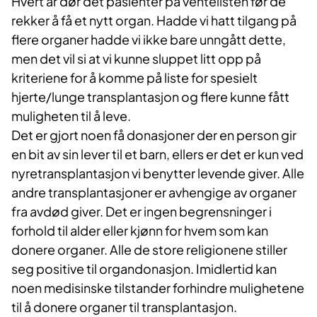
Hvert år dør det pasienter på ventelisten før de
rekker å få et nytt organ. Hadde vi hatt tilgang på
flere organer hadde vi ikke bare unngått dette,
men det vil si at vi kunne sluppet litt opp på
kriteriene for å komme på liste for spesielt
hjerte/lunge transplantasjon og flere kunne fått
muligheten til å leve.
Det er gjort noen få donasjoner der en person gir
en bit av sin lever til et barn, ellers er det er kun ved
nyretransplantasjon vi benytter levende giver. Alle
andre transplantasjoner er avhengige av organer
fra avdød giver. Det er ingen begrensninger i
forhold til alder eller kjønn for hvem som kan
donere organer. Alle de store religionene stiller
seg positive til organdonasjon. Imidlertid kan
noen medisinske tilstander forhindre mulighetene
til å donere organer til transplantasjon.