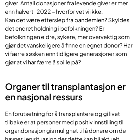
giver. Antall donasjoner fra levende giver er mer
enn halvert i 2022 – hvorfor vet vi ikke.
Kan det være etterslep fra pandemien? Skyldes
det endret holdning i befolkningen? Er
befolkningen eldre, sykere, mer overvektig som
gjør det vanskeligere å finne en egnet donor? Har
vi færre søsken enn tidligere generasjoner som
gjør at vi har færre å spille på?
Organer ti​​​l transplantasjon er
en nasjonal ressurs​​
En forutsetning for å transplantere og gi livet
tilbake er at personer med positiv innstilling til
organdonasjon gis mulighet til å donere om de
havner i en situasjon der dette kan bli aktuelt.