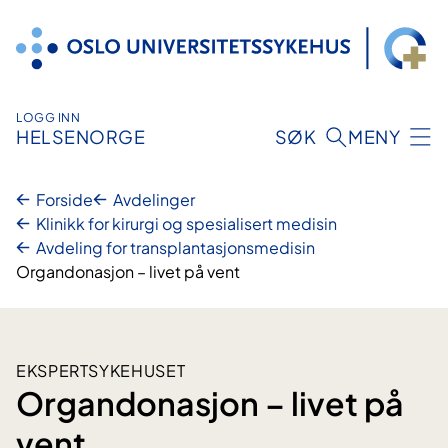
Hopp
til
innhold
LOGG INN
HELSENORGE
SØK
MENY
Forside
Avdelinger
Klinikk for kirurgi og spesialisert medisin
Avdeling for ­­­­­­­­transplantasjons­­medisin
Organdonasjon – livet på vent
EKSPERTSYKEHUSET
Organdonasjon – livet på
vent