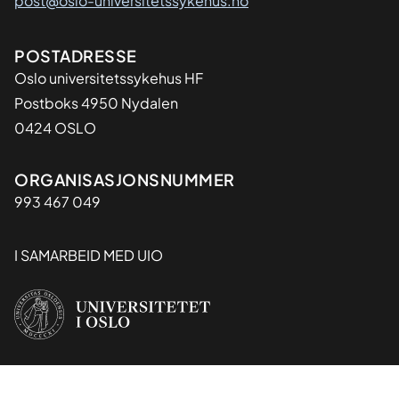
post@oslo-universitetssykehus.no
Adresse
POSTADRESSE
Oslo universitetssykehus HF
Postboks 4950 Nydalen
0424 OSLO
Organisasjon
ORGANISASJONSNUMMER
993 467 049
I SAMARBEID MED UIO