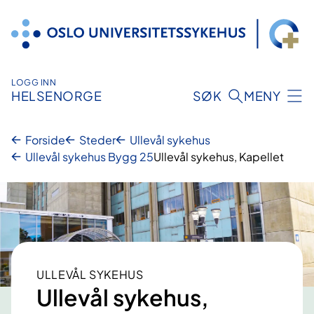
Hopp
til
innhold
LOGG INN
HELSENORGE
SØK
MENY
Forside
Steder
Ullevål sykehus
Ullevål sykehus Bygg 25
Ullevål sykehus, Kapellet
ULLEVÅL SYKEHUS
Ullevål sykehus,