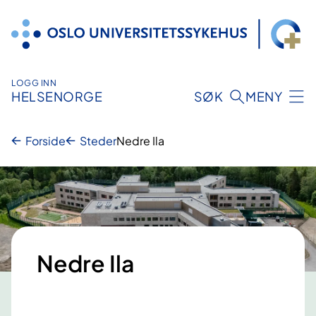
Hopp
til
innhold
LOGG INN
HELSENORGE
SØK
MENY
Forside
Steder
Nedre Ila
Nedre Ila