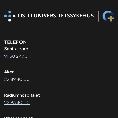
Kontaktinformasjon
TELEFON
Sentralbord
91 50 27 70
Aker
22 89 40 00
Radiumhospitalet
22 93 40 00