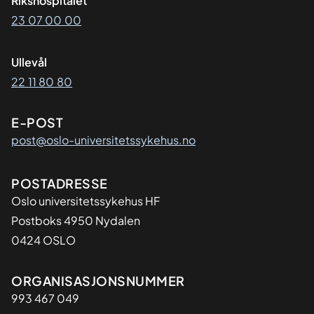
Rikshospitalet
23 07 00 00
Ullevål
22 11 80 80
E-POST
post@oslo-universitetssykehus.no
Adresse
POSTADRESSE
Oslo universitetssykehus HF
Postboks 4950 Nydalen
0424 OSLO
Organisasjon
ORGANISASJONSNUMMER
993 467 049