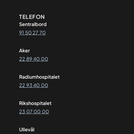
Kontaktinformasjon
TELEFON
Sentralbord
91 50 27 70
Aker
22 89 40 00
Radiumhospitalet
22 93 40 00
Rikshospitalet
23 07 00 00
Ullevål