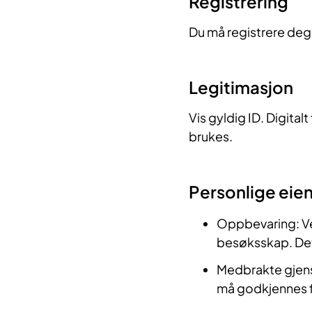
Registrering
Du må registrere deg
Legitimasjon
Vis gyldig ID. Digital
brukes.
Personlige eie
Oppbevaring: Ves
besøksskap. Det
Medbrakte gjens
må godkjennes f