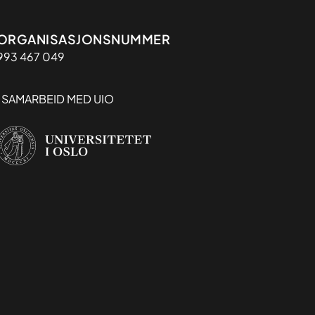
Organisasjon
ORGANISASJONSNUMMER
993 467 049
I SAMARBEID MED UIO