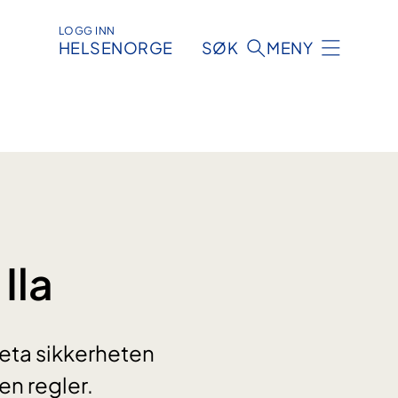
LOGG INN
HELSENORGE
SØK
MENY
Ila
areta sikkerheten
en regler.