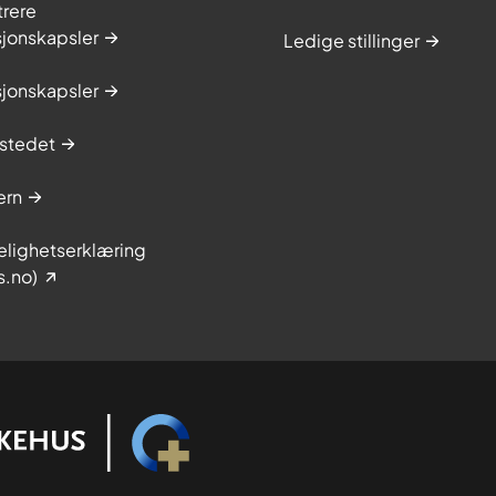
trere
sjonskapsler
Ledige stillinger
sjonskapsler
stedet
ern
elighetserklæring
s.no)