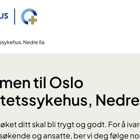
ssykehus, Nedre Ila
en til Oslo
itetssykehus, Nedre 
øket ditt skal bli trygt og godt. For å iv
esøkende og ansatte, ber vi deg følge no