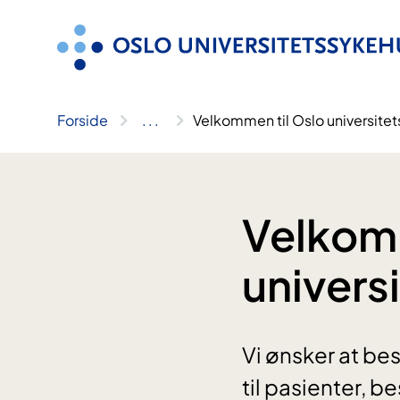
Hopp
til
innhold
Forside
..
.
Velkommen til Oslo universitet
Velkomm
univers
Vi ønsker at bes
til pasienter, b