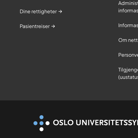
Adminis
informa
Dine rettigheter
Informa
Pasientreiser
Om nett
Personv
Tilgjeng
(uustatu