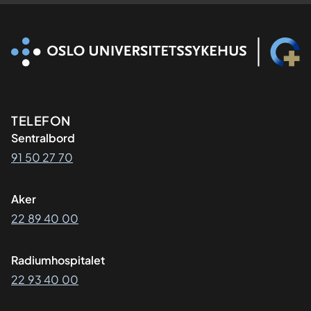
Kontaktinformasjon
TELEFON
Sentralbord
91 50 27 70
Aker
22 89 40 00
Radiumhospitalet
22 93 40 00