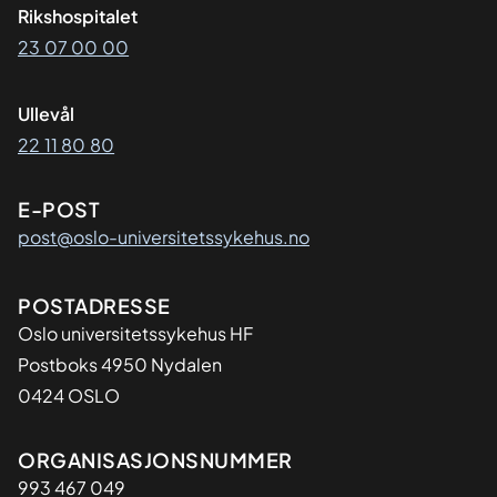
Rikshospitalet
23 07 00 00
Ullevål
22 11 80 80
E-POST
post@oslo-universitetssykehus.no
Adresse
POSTADRESSE
Oslo universitetssykehus HF
Postboks 4950 Nydalen
0424 OSLO
Organisasjon
ORGANISASJONSNUMMER
993 467 049