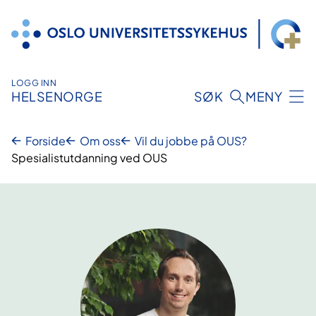
Hopp
til
innhold
LOGG INN
HELSENORGE
SØK
MENY
Forside
Om oss
Vil du jobbe på OUS?
Spesialistutdanning ved OUS