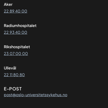
Aker
22 89 40 00
Radiumhospitalet
22 93 40 00
Rikshospitalet
23 07 00 00
Ullevål
22 11 80 80
E-POST
post@oslo-universitetssykehus.no