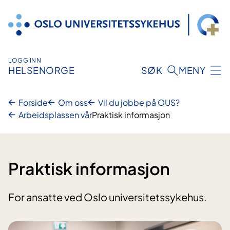
Hopp
til
innhold
LOGG INN
HELSENORGE
SØK
MENY
Forside
Om oss
Vil du jobbe på OUS?
Arbeidsplassen vår
Praktisk informasjon
Praktisk informasjon
For ansatte ved Oslo universitetssykehus.