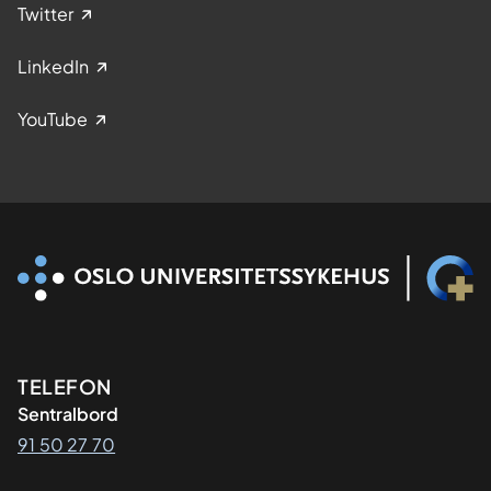
Twitter
LinkedIn
YouTube
Kontaktinformasjon
TELEFON
Sentralbord
91 50 27 70