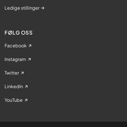
i
Ledige stillinger
v
e
r
d
FØLG OSS
e
n
Facebook
s
t
Instagram
o
p
Twitter
p
e
LinkedIn
n
p
YouTube
å
d
i
a