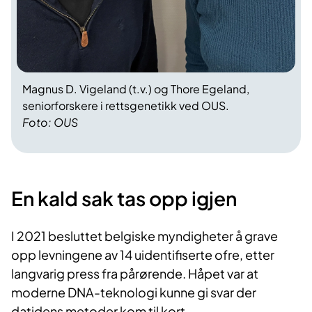
Magnus D. Vigeland (t.v.) og Thore Egeland,
seniorforskere i rettsgenetikk ved OUS.
Foto: OUS
En kald sak tas opp igjen
I 2021 besluttet belgiske myndigheter å grave
opp levningene av 14 uidentifiserte ofre, etter
langvarig press fra pårørende. Håpet var at
moderne DNA-teknologi kunne gi svar der
datidens metoder kom til kort.