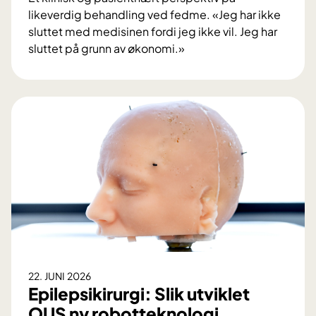
likeverdig behandling ved fedme. «Jeg har ikke
sluttet med medisinen fordi jeg ikke vil. Jeg har
sluttet på grunn av økonomi.»
N
å
r
ø
k
o
n
o
m
i
e
n
a
22. JUNI 2026
v
Epilepsikirurgi: Slik utviklet
g
OUS ny robotteknologi