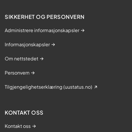
b
i
d
SIKKERHET OG PERSONVERN
r
a
Administrere informasjonskapsler
t
t
Informasjonskapsler
t
i
Om nettstedet
l
a
Personvern
t
N
Tilgjengelighetserklæring (uustatus.no)
o
r
g
KONTAKT OSS
e
e
Kontakt oss
r