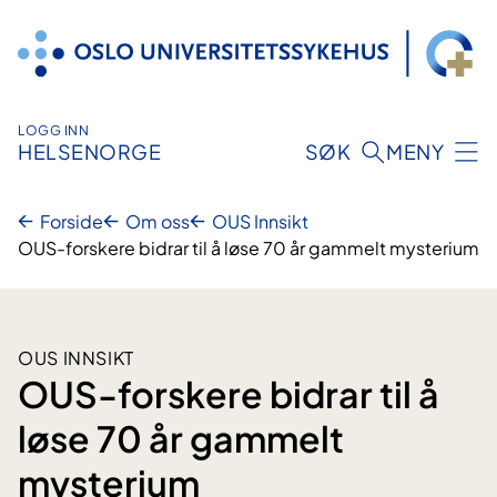
Hopp
til
innhold
LOGG INN
HELSENORGE
SØK
MENY
Forside
Om oss
OUS Innsikt
OUS-forskere bidrar til å løse 70 år gammelt mysterium
OUS INNSIKT
OUS-forskere bidrar til å
løse 70 år gammelt
mysterium