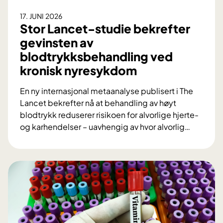
r
17. JUNI 2026
g
Stor Lancet-studie bekrefter
i
gevinsten av
:
blodtrykksbehandling ved
S
kronisk nyresykdom
l
i
En ny internasjonal metaanalyse publisert i The
k
Lancet bekrefter nå at behandling av høyt
u
blodtrykk reduserer risikoen for alvorlige hjerte-
t
og karhendelser – uavhengig av hvor alvorlig
…
v
S
i
t
k
o
l
r
e
L
t
a
O
n
U
c