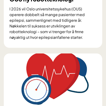
j
ø
I 2026 vil Oslo universitetssykehus (OUS)
r
operere dobbelt så mange pasienter med
b
epilepsi, sammenlignet med tidligere år.
e
Nøkkelen til suksess er utviklingen av
h
robotteknologi – som vi trenger for å finne
a
nøyaktig ut hvor epilepsianfallene starter.
n
E
d
p
l
i
i
l
n
e
g
p
e
s
n
i
k
i
r
u