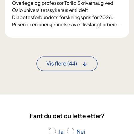
k
Overlege og professor Torild Skrivarhaug ved
t
i
e
Oslo universitetssykehus er tildelt
e
s
l
Diabetesforbundets forskningspris for 2026.
e
k
k
Prisen er en anerkjennelse av et livslangt arbeid
…
n
n
u
F
e
y
r
o
r
r
r
v
e
s
i
s
k
n
Vis flere
(44)
y
n
n
k
i
e
d
n
r
o
g
a
m
s
v
p
J
r
a
Fant du det du lette etter?
i
h
s
r
Ja
Nei
t
e