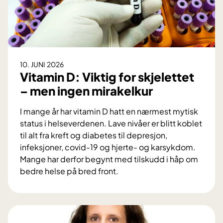
S
e
n
t
y
-
r
s
o
t
b
10. JUNI 2026
u
o
Vitamin D: Viktig for skjelettet
d
t
– men ingen mirakelkur
i
t
e
e
I mange år har vitamin D hatt en nærmest mytisk
b
k
status i helseverdenen. Lave nivåer er blitt koblet
e
n
til alt fra kreft og diabetes til depresjon,
k
o
infeksjoner, covid-19 og hjerte- og karsykdom.
r
l
Mange har derfor begynt med tilskudd i håp om
e
o
bedre helse på bred front.
f
g
V
t
i
i
e
t
r
a