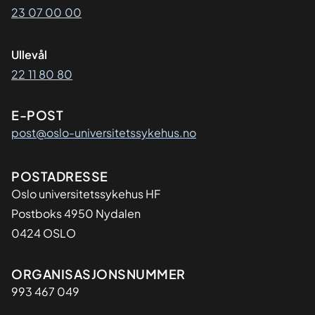
23 07 00 00
Ullevål
22 11 80 80
E-POST
post@oslo-universitetssykehus.no
Adresse
POSTADRESSE
Oslo universitetssykehus HF
Postboks 4950 Nydalen
0424 OSLO
Organisasjon
ORGANISASJONSNUMMER
993 467 049