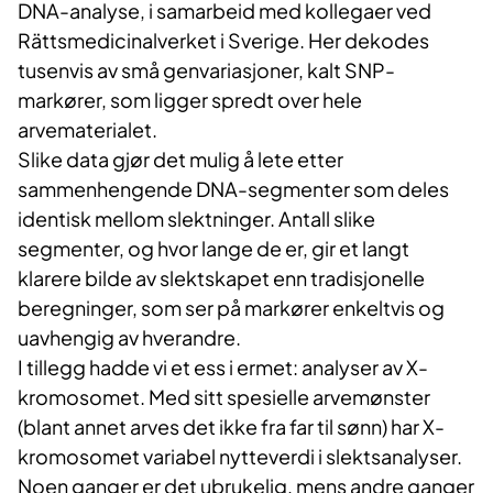
DNA-analyse, i samarbeid med kollegaer ved
Rättsmedicinalverket i Sverige. Her dekodes
tusenvis av små genvariasjoner, kalt SNP-
markører, som ligger spredt over hele
arvematerialet.
Slike data gjør det mulig å lete etter
sammenhengende DNA-segmenter som deles
identisk mellom slektninger. Antall slike
segmenter, og hvor lange de er, gir et langt
klarere bilde av slektskapet enn tradisjonelle
beregninger, som ser på markører enkeltvis og
uavhengig av hverandre.
I tillegg hadde vi et ess i ermet: analyser av X-
kromosomet. Med sitt spesielle arvemønster
(blant annet arves det ikke fra far til sønn) har X-
kromosomet variabel nytteverdi i slektsanalyser.
Noen ganger er det ubrukelig, mens andre ganger