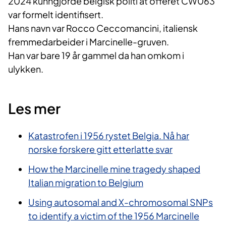
2024 kunngjorde belgisk politi at offeret CW063
var formelt identifisert.
Hans navn var Rocco Ceccomancini, italiensk
fremmedarbeider i Marcinelle-gruven.
Han var bare 19 år gammel da han omkom i
ulykken.
Les mer
Katastrofen i 1956 rystet Belgia. Nå har
norske forskere gitt etterlatte svar
How the Marcinelle mine tragedy shaped
Italian migration to Belgium
Using autosomal and X-chromosomal SNPs
to identify a victim of the 1956 Marcinelle