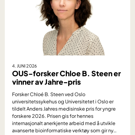
g
m
e
i
v
n
i
D
n
:
s
V
t
i
e
k
n
t
4. JUNI 2026
a
i
OUS-forsker Chloe B. Steen er
v
g
vinner av Jahre-pris
b
f
l
o
Forsker Chloé B. Steen ved Oslo
o
r
universitetssykehus og Universitetet i Oslo er
d
s
tildelt Anders Jahres medisinske pris for yngre
t
k
forskere 2026. Prisen gis for hennes
r
j
internasjonalt anerkjente arbeid med å utvikle
y
e
avanserte bioinformatiske verktøy som gir ny
…
k
l