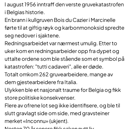
I august 1956 inntraff den verste gruvekatastrofen
i Belgias historie.
En brann i kullgruven Bois du Cazier i Marcinelle
førte til at giftig røyk og karbonmonoksid spredte
seg nedover i sjaktene.
Redningsarbeidet var nærmest umulig. Etter to
uker kom en redningsarbeider opp fra dypet og
uttalte ordene som ble stående som et symbol på
katastrofen: "tutti cadaveri", alle er døde.
Totalt omkom 262 gruvearbeidere, mange av
dem gjestearbeidere fra Italia.
Ulykken ble et nasjonalt traume for Belgia og fikk
store politiske konsekvenser.
Flere av ofrene lot seg ikke identifisere, og ble til
slutt gravlagt side om side, med gravsteiner
merket «Inconnu» (ukjent).
Nesten 70 år senere fikk saken nytt liv.