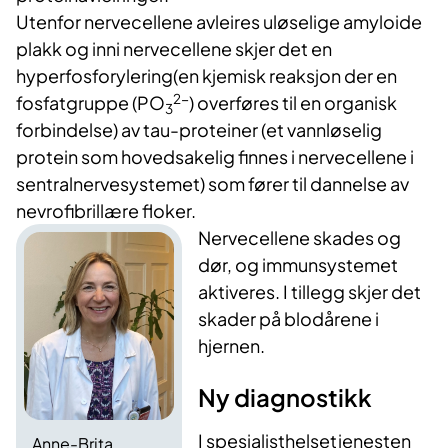
Utenfor nervecellene avleires uløselige amyloide
plakk og inni nervecellene skjer det en
hyperfosforylering(en kjemisk reaksjon der en
2
-
fosfatgruppe (PO
) overføres til en organisk
3
forbindelse) av tau-proteiner (et vannløselig
protein som hovedsakelig finnes i nervecellene i
sentralnervesystemet) som fører til dannelse av
nevrofibrillære floker.
Nervecellene skades og
dør, og immunsystemet
aktiveres. I tillegg skjer det
skader på blodårene i
hjernen.
Ny diagnostikk
I spesialisthelsetjenesten
Anne-Brita