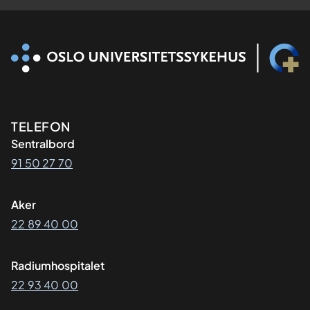
Kontaktinformasjon
TELEFON
Sentralbord
91 50 27 70
Aker
22 89 40 00
Radiumhospitalet
22 93 40 00