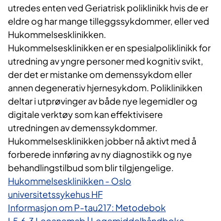
utredes enten ved Geriatrisk poliklinikk hvis de er
eldre og har mange tilleggssykdommer, eller ved
Hukommelsesklinikken.
Hukommelsesklinikken er en spesialpoliklinikk for
utredning av yngre personer med kognitiv svikt,
der det er mistanke om demenssykdom eller
annen degenerativ hjernesykdom. Poliklinikken
deltar i utprøvinger av både nye legemidler og
digitale verktøy som kan effektivisere
utredningen av demenssykdommer.
Hukommelsesklinikken jobber nå aktivt med å
forberede innføring av ny diagnostikk og nye
behandlingstilbud som blir tilgjengelige.
Hukommelsesklinikken - Oslo
universitetssykehus HF
Informasjon om P-tau217: Metodebok
L5.6.3 Lecanemab | Legemiddelhåndboka