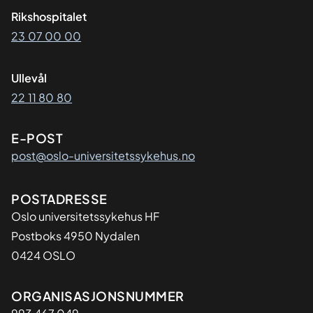
Rikshospitalet
23 07 00 00
Ullevål
22 11 80 80
E-POST
post@oslo-universitetssykehus.no
Adresse
POSTADRESSE
Oslo universitetssykehus HF
Postboks 4950 Nydalen
0424 OSLO
Organisasjon
ORGANISASJONSNUMMER