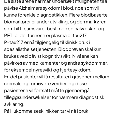
De siste årene har man undersøkt muligheten til å
påvise Alzheimers sykdom i blod, noe som vil
kunne forenkle diagnostikken. Flere blodbaserte
biomarkører er under utvikling, og den markøren
som hittil samsvarer best med spinalvæske- og
PET-bilde-funnene er plasma p-tau217.
P-tau217 er nå tilgjengelig til klinisk bruk i
spesialisthelsetjenesten. Blodprøven skal kun
brukes ved påvist kognitiv svikt. Nivåene kan
påvirkes av medikamenter og andre sykdommer,
for eksempel nyresvikt og hjertesykdom.
En del pasienter vil få resultater i gråsonen mellom
normale og forhøyete verdier, og disse
pasientene vil fortsatt måtte gjennomgå
tilleggsundersøkelser for nærmere diagnostisk
avklaring.
På Hukommelsesklinikken tar vi nå i bruk