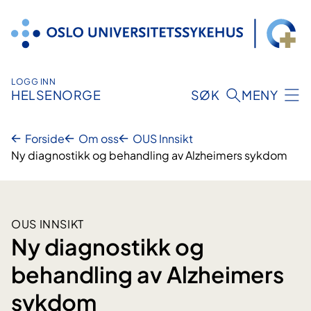
Hopp
til
innhold
LOGG INN
HELSENORGE
SØK
MENY
Forside
Om oss
OUS Innsikt
Ny diagnostikk og behandling av Alzheimers sykdom
OUS INNSIKT
Ny diagnostikk og
behandling av Alzheimers
sykdom