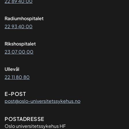
22 89 40 00
Radiumhospitalet
22 93 40 00
Rikshospitalet
23 07 00 00
Ullevål
22 11 80 80
E-POST
post@oslo-universitetssykehus.no
Adresse
POSTADRESSE
Oslo universitetssykehus HF