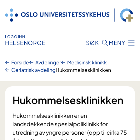
Hopp
til
innhold
LOGG INN
HELSENORGE
SØK
MENY
Forside
Avdelinger
Medisinsk klinikk
Geriatrisk avdeling
Hukommelsesklinikken
Hukommelsesklinikken
Hukommelsesklinikken er en
landsdekkende spesialpoliklinikk for
utredning av yngre personer (opp til cirka 75