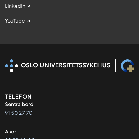
LinkedIn
YouTube
Kontaktinformasjon
TELEFON
Sentralbord
91 50 27 70
Aker