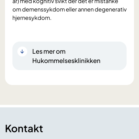
år) med kognitiv svikt der det er mistanke
om demenssykdom eller annen degenerativ
hjernesykdom.
Les mer om
Hukommelsesklinikken
Kontakt