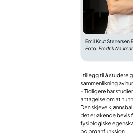
Emil Knut Stenersen 
Foto: Fredrik Nauma
I tillegg til å stude
sammenlikning av hun
– Tidligere har studie
antagelse om at hunn
Den skjeve kjønnsbala
det er økende bevis f
fysiologiske egenskap
og organfunksjon.