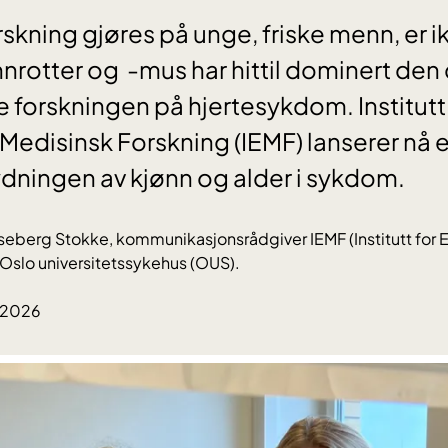
rskning gjøres på unge, friske menn, er i
nnrotter og -mus har hittil dominert den
 forskningen på hjertesykdom. Institutt 
Medisinsk Forskning (IEMF) lanserer nå e
tydningen av kjønn og alder i sykdom.
seberg Stokke, kommunikasjonsrådgiver IEMF (Institutt for 
 Oslo universitetssykehus (OUS).
.2026