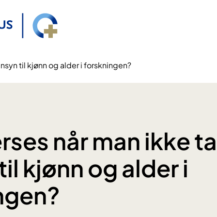
nsyn til kjønn og alder i forskningen?
rses når man ikke ta
il kjønn og alder i
ngen?