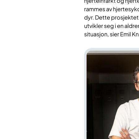
hjerteinfarkt og hjer
rammes av hjertesykdo
dyr. Dette prosjektet
utvikler seg i en aldr
situasjon, sier Emil 