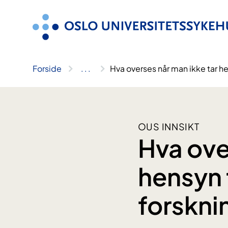
Hopp
til
innhold
Forside
..
.
Hva overses når man ikke tar he
OUS INNSIKT
Hva ove
hensyn t
forskni