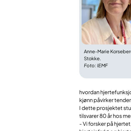
Anne-Marie Korsebe
Stokke.
Foto: IEMF
hvordan hjertefunksj
kjønn påvirker tende
I dette prosjektet st
tilsvarer 80 år hos m
- Vi forsker på hjerte