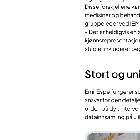
Disse forskjellene k
medisiner og behandli
gruppeleder ved IEM
– Det er heldigvis en
kjønnsrepresentasjon i
studier inkluderer beg
Stort og un
Emil Espe fungerer 
ansvar for den detal
orden på dyr, interv
datainnsamling på ulik