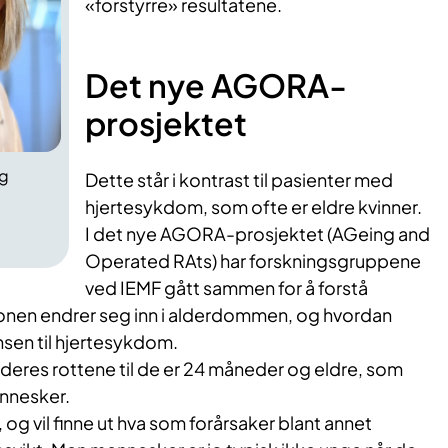
«forstyrre» resultatene.
Det nye AGORA-
prosjektet
rg
Dette står i kontrast til pasienter med
hjertesykdom, som ofte er eldre kvinner.
I det nye AGORA-prosjektet (AGeing and
Operated RAts) har forskningsgruppene
ved IEMF gått sammen for å forstå
onen endrer seg inn i alderdommen, og hvordan
nsen til hjertesykdom.
uderes rottene til de er 24 måneder og eldre, som
ennesker.
t, og vil finne ut hva som forårsaker blant annet