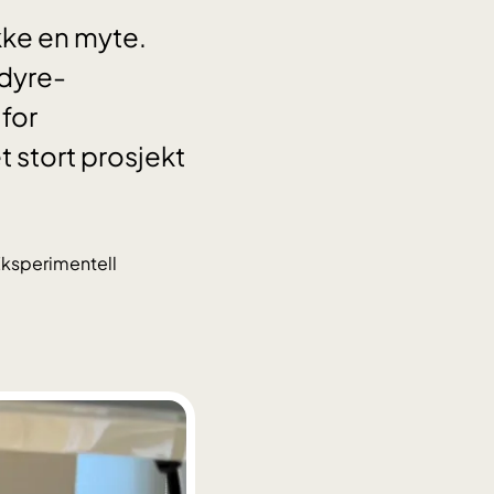
kke en myte.
 dyre-
for
t stort prosjekt
Eksperimentell