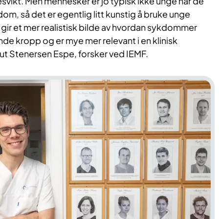
tesvikt. Men mennesker er jo typisk ikke unge når de
m, så det er egentlig litt kunstig å bruke unge
 gir et mer realistisk bilde av hvordan sykdommer
ende kropp og er mye mer relevant i en klinisk
Knut Stenersen Espe, forsker ved IEMF.