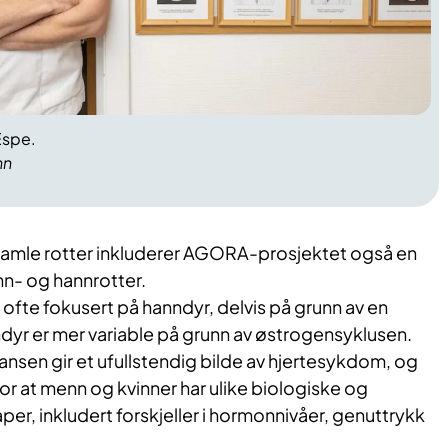
Espe.
nn
re gamle rotter inkluderer AGORA-prosjektet også en
n- og hannrotter.
r ofte fokusert på hanndyr, delvis på grunn av en
dyr er mer variable på grunn av østrogensyklusen.
nsen gir et ufullstendig bilde av hjertesykdom, og
or at menn og kvinner har ulike biologiske og
er, inkludert forskjeller i hormonnivåer, genuttrykk