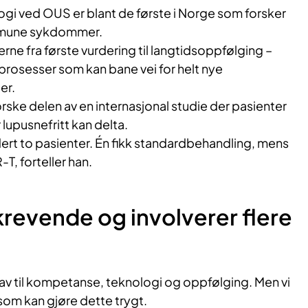
ogi ved OUS er blant de første i Norge som forsker
mmune sykdommer.
rne fra første vurdering til langtidsoppfølging –
prosesser som kan bane vei for helt nye
er.
ske delen av en internasjonal studie der pasienter
 lupusnefritt kan delta.
ludert to pasienter. Én fikk standardbehandling, mens
T, forteller han.
krevende og involverer flere
krav til kompetanse, teknologi og oppfølging. Men vi
som kan gjøre dette trygt.