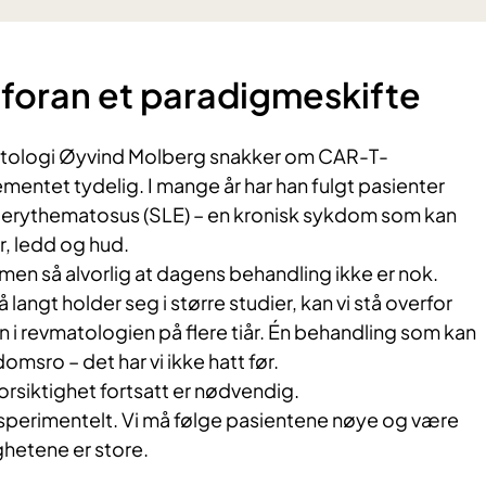
å foran et paradigmeskifte
matologi Øyvind Molberg snakker om CAR-T-
mentet tydelig. I mange år har han fulgt pasienter
 erythematosus (SLE) – en kronisk sykdom som kan
r, ledd og hud.
en så alvorlig at dagens behandling ikke er nok.
så langt holder seg i større studier, kan vi stå overfor
 i revmatologien på flere tiår. Én behandling som kan
omsro – det har vi ikke hatt før.
orsiktighet fortsatt er nødvendig.
eksperimentelt. Vi må følge pasientene nøye og være
hetene er store.