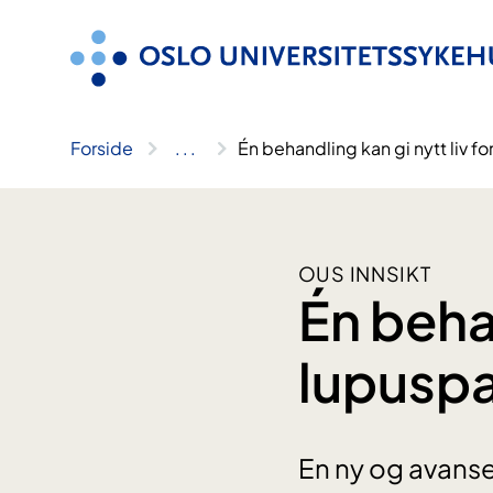
Hopp
til
innhold
Forside
..
.
Én behandling kan gi nytt liv f
OUS INNSIKT
Én behan
lupuspa
En ny og avanse