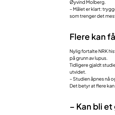
Øyvind Molberg.
– Målet er klart: tryg
som trenger det mest
Flere kan f
Nylig fortalte NRK hi
på grunn av lupus.
Tidligere gjaldt stud
utvidet.
– Studien åpnes nå og
Det betyr at flere kan
– Kan bli 