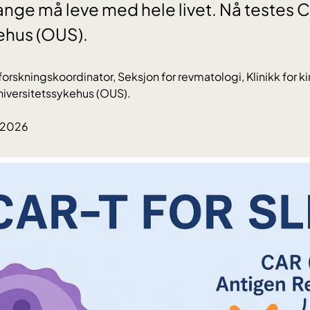
nge må leve med hele livet. Nå testes 
ehus (OUS).
orskningskoordinator, Seksjon for revmatologi, Klinikk for kir
niversitetssykehus (OUS).
.2026