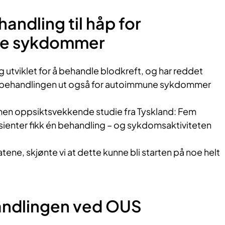
andling til håp for
e sykdommer
 utviklet for å behandle blodkreft, og har reddet
s behandlingen ut også for autoimmune sykdommer
 men oppsiktsvekkende studie fra Tyskland: Fem
sienter fikk én behandling – og sykdomsaktiviteten
tatene, skjønte vi at dette kunne bli starten på noe helt
andlingen ved OUS