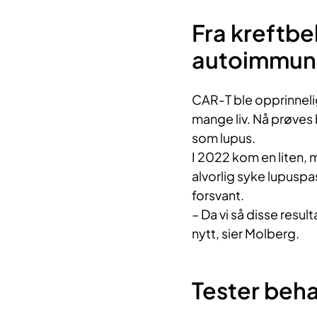
Fra kreftbeh
autoimmun
CAR-T ble opprinnelig
mange liv. Nå prøve
som lupus.
I 2022 kom en liten,
alvorlig syke lupuspa
forsvant.
– Da vi så disse resul
nytt, sier Molberg.
Tester beh