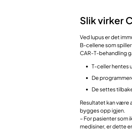
Slik virker
Ved lupus er det imm
B-cellene som spiller 
CAR-T-behandling går
T-celler hentes 
De programmeres 
De settes tilbak
Resultatet kan være at
bygges opp igjen.
– For pasienter som 
medisiner, er dette e