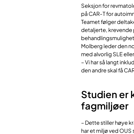
Seksjon for revmatol
på CAR‑T for autoi
Teamet følger deltake
detaljerte, krevende 
behandlingsmulighet
Molberg leder den nor
med alvorlig SLE eller
– Vi har så langt ink
den andre skal få CAR-
Studien er 
fagmiljøer
– Dette stiller høye 
har et miljø ved OUS 