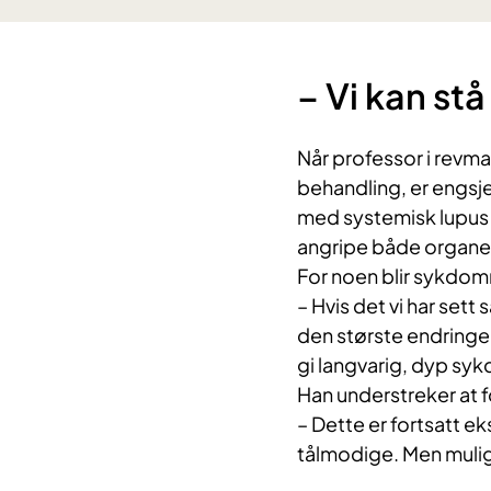
– Vi kan st
Når professor i rev
behandling, er engsje
med systemisk lupus
angripe både organe
For noen blir sykdomm
– Hvis det vi har sett 
den største endringen
gi langvarig, dyp sykd
Han understreker at f
– Dette er fortsatt 
tålmodige. Men mulig