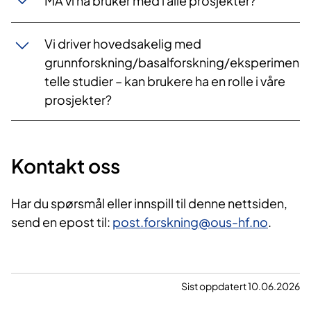
MÅ vi ha bruker med i alle prosjekter?
Vi driver hovedsakelig med
grunnforskning/basalforskning/eksperimen
telle studier – kan brukere ha en rolle i våre
prosjekter?
Kontakt oss
Har du spørsmål eller innspill til denne nettsiden,
send en epost til:
post.forskning@ous-hf.no
.
Sist oppdatert 10.06.2026