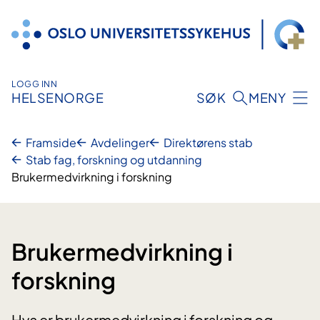
Hopp
til
innhold
LOGG INN
HELSENORGE
SØK
MENY
Framside
Avdelinger
Direktørens stab
Stab fag, forskning og utdanning
Brukermedvirkning i forskning
Brukermedvirkning i
forskning
Hva er brukermedvirkning i forskning og