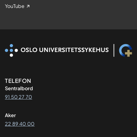
YouTube
Kontaktinformasjon
TELEFON
Sentralbord
91 50 27 70
Aker
22 89 40 00