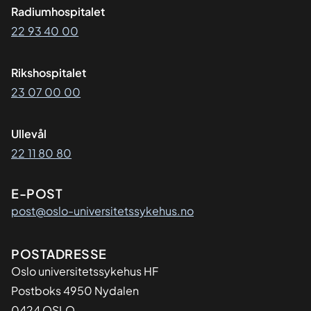
Radiumhospitalet
22 93 40 00
Rikshospitalet
23 07 00 00
Ullevål
22 11 80 80
E-POST
post@oslo-universitetssykehus.no
Adresse
POSTADRESSE
Oslo universitetssykehus HF
Postboks 4950 Nydalen
0424 OSLO