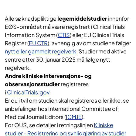
Alle søknadspliktige
legemiddelstudier
innenfor
EØS-området må være registrert i Clinical Trials
Information System (
CTIS
) eller EU Clinical Trials
Register (
EU CTR
), avhengig av om studiene følger
nytt eller gammelt regelverk
. Studier med aktive
sentre etter 30. januar 2025 må følge nytt
regelverk.
Andre kliniske intervensjons- og
observasjonsstudier
registreres
i
ClinicalTrials.gov
.
Er du i tvil om studien skal registreres eller ikke, se
anbefalinger hos International Committee of
Medical Journal Editors (
ICMJE
).
For OUS, se detaljer i retningslinjen
Kliniske
studier - Registrering og synliggjøring av studier