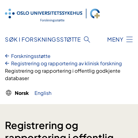
Hopp
til
innhold
SØK I FORSKNINGSSTØTTE
MENY
Forskningsstøtte
Registrering og rapportering av klinisk forskning
Registrering og rapportering i offentlig godkjente
databaser
Norsk
English
Registrering og
rapportering i offentlig