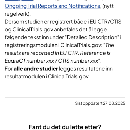
Ongoing Trial Reports and Notifications
, (nytt
regelverk).
Dersom studien er registrert både i EU CTR/CTIS
og ClinicalTrials.gov anbefales det å legge
følgende tekst inn under "Detailed Description" i
registreringsmodulen i ClinicalTrials.gov: "
The
results are recorded in EU CTR. Reference is
EudraCT number xxx / CTIS number xxx
".
For
alle andre studier
legges resultatene inn i
resultatmodulen i ClinicalTrials.gov.
Sist oppdatert 27.08.2025
Fant du det du lette etter?