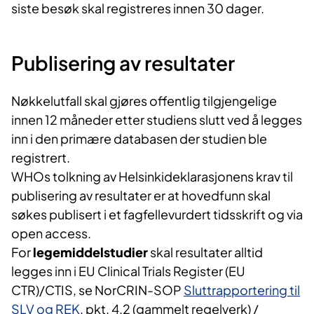
siste besøk skal registreres innen 30 dager.
Publisering av resultater
Nøkkelutfall skal gjøres offentlig tilgjengelige
innen 12 måneder etter studiens slutt ved å legges
inn i den primære databasen der studien ble
registrert.
WHOs tolkning av Helsinkideklarasjonens krav til
publisering av resultater er at hovedfunn skal
søkes publisert i et fagfellevurdert tidsskrift og via
open access.
For
legemiddelstudier
skal resultater alltid
legges inn i EU Clinical Trials Register (EU
CTR)/CTIS, se NorCRIN-SOP
Sluttrapportering til
SLV og REK
, pkt. 4.2 (gammelt regelverk) /