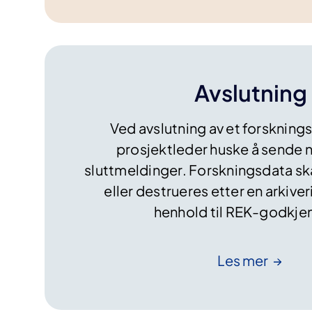
Avslutning
Ved avslutning av et forskning
prosjektleder huske å sende
sluttmeldinger. Forskningsdata s
eller destrueres etter en arkive
henhold til REK-godkje
Les
mer