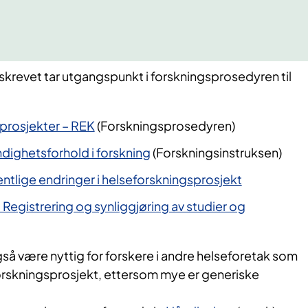
krevet tar utgangspunkt i forskningsprosedyren til
prosjekter – REK
(Forskningsprosedyren)
dighetsforhold i forskning
(Forskningsinstruksen)
tlige endringer i helseforskningsprosjekt
- Registrering og synliggjøring av studier og
så være nyttig for forskere i andre helseforetak som
orskningsprosjekt, ettersom mye er generiske