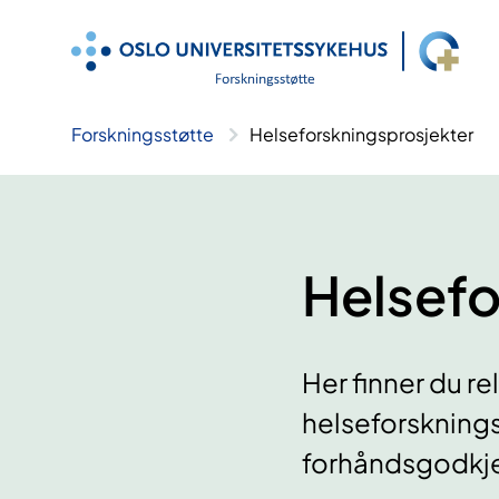
Hopp
til
innhold
Forskningsstøtte
Helseforsknings­­prosjekter
Helsefo
Her finner du r
helseforsknings
forhåndsgodkje