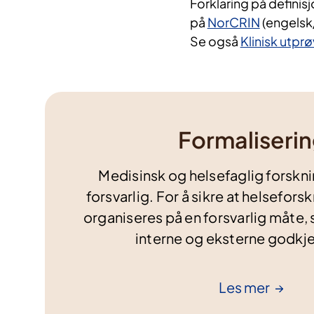
Forklaring på definis
på
NorCRIN
(engelsk
Se også
Klinisk utpr
Formaliseri
Medisinsk og helsefaglig forskni
forsvarlig. For å sikre at helsefor
organiseres på en forsvarlig måte, st
interne og eksterne godkj
Les
mer