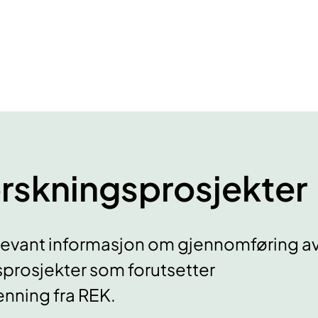
rsknings­­prosjekter
elevant informasjon om gjennomføring a
prosjekter som forutsetter
nning fra REK.