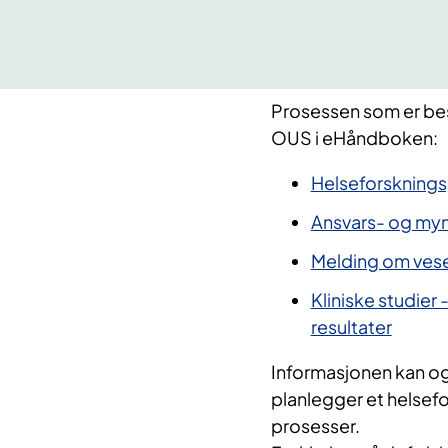
Prosessen som er bes
OUS i eHåndboken:
Helseforsknings
Ansvars- og myn
Melding om vesen
Kliniske studier 
resultater
Informasjonen kan og
planlegger et helsef
prosesser.