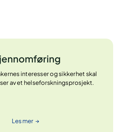
jennomføring
kernes interesser og sikkerhet skal
faser av et helseforskningsprosjekt.
Les
mer