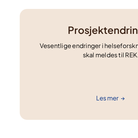
Prosjektendri
Vesentlige endringer i helseforsk
skal meldes til REK
Les
mer