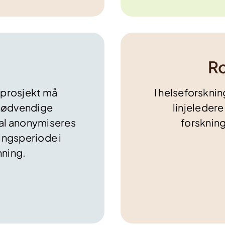
Ro
sprosjekt må
I helseforskni
 nødvendige
linjeledere
kal anonymiseres
forsknin
ringsperiode i
nning.