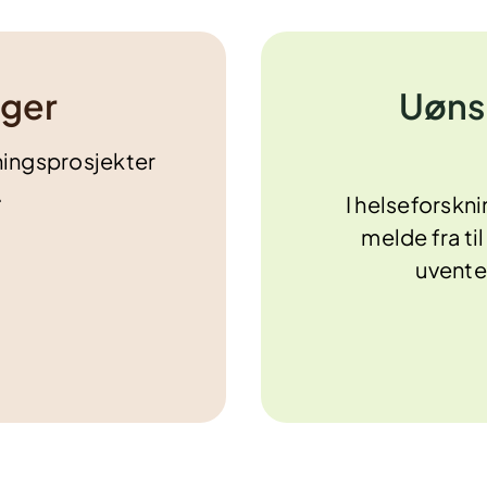
nger
Uøns
ningsprosjekter
.
I helseforskn
melde fra t
uvente