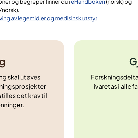
joner og begreper finner du i
eHåndboken
(norsk) og
/norsk).
øving av legemidler og medisinsk utstyr
.
ng
G
ng skal utøves
Forskningsdelta
skningsprosjekter
ivaretas i alle 
illes det krav til
enninger.