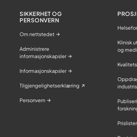
SIKKERHET OG
PROSJ
PERSONVERN
Helsefo
Om nettstedet
Klinisk 
Administrere
og medis
informasjonskapsler
Kvalitet
Informasjonskapsler
Oppdrag
Tilgjengelighetserklæring
industr
Personvern
Publiser
forsknin
Prislist