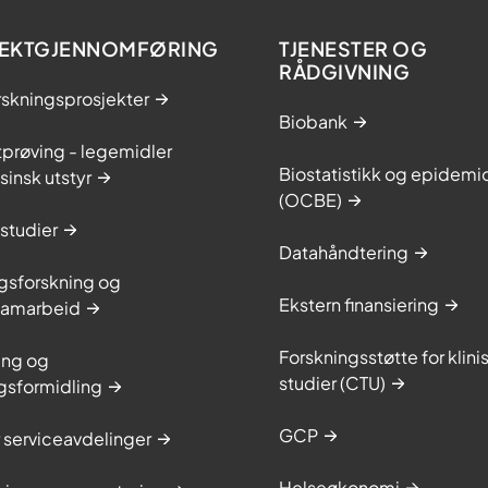
EKTGJENNOMFØRING
TJENESTER OG
RÅDGIVNING
rskningsprosjekter
Biobank
utprøving - legemidler
Biostatistikk og epidemi
insk utstyr
(OCBE)
sstudier
Datahåndtering
sforskning og
Ekstern finansiering
isamarbeid
Forskningsstøtte for klini
ing og
studier (CTU)
gsformidling
GCP
er serviceavdelinger
Helseøkonomi