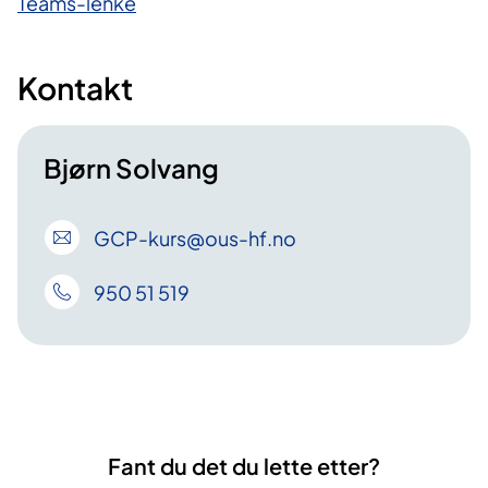
Teams-lenke
Kontakt
Bjørn Solvang
GCP-kurs
@ous-hf
.no
950 51 519
Fant du det du lette etter?