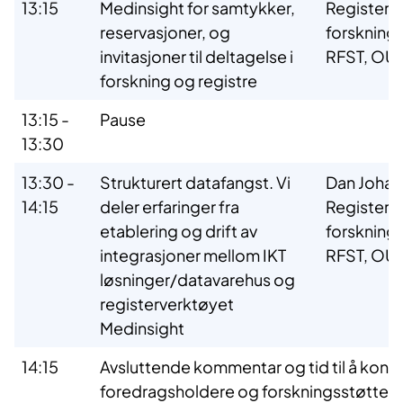
13:15
Medinsight for samtykker,
Registers
reservasjoner, og
forsknings
invitasjoner til deltagelse i
RFST, OU
forskning og registre
13:15 -
Pause
13:30
13:30 -
Strukturert datafangst. Vi
Dan Johan
14:15
deler erfaringer fra
Registers
etablering og drift av
forsknings
integrasjoner mellom IKT
RFST, OU
løsninger/datavarehus og
registerverktøyet
Medinsight
14:15
Avsluttende kommentar og tid til å kont
foredragsholdere og forskningsstøtte