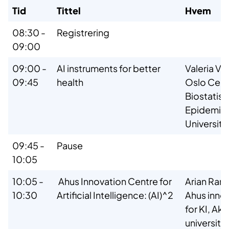
Tid
Tittel
Hvem
08:30 -
Registrering
09:00
09:00 -
AI instruments for better
Valeria Vit
09:45
health
Oslo Cent
Biostatist
Epidemiol
University
09:45 -
Pause
10:05
10:05 -
Ahus Innovation Centre for
Arian Ranj
10:30
Artificial Intelligence: (AI)^2
Ahus inno
for KI, Ak
universit