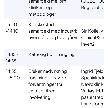
samarbeid mellom
(OCBE), OUS
klinikere og
Regionalfors
metodologer
13:40
Kliniske studier -
-14:10
samarbeid med industri;
Siri Kolle, Vi
hvor står vi og hvor går vi
Clinical & In
Inven2
14:15 -
Kaffe og tid til mingling
14:35
14:35
Brukermedvirkning i
Ingrid Fjeldh
-15:00
forskning – krav og
Spesialrådgiv
forventninger fra
Nevroklinikk
søknad til reell
Vadøy, EUPAT
involvering
pasientrepre
Landsforenin