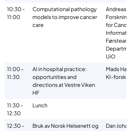
10:30 -
Computational pathology
Andreas K
11:00
models to improve cancer
Forsknings
care
for Cance
Informati
Førsteama
Departmen
UiO
11:00 -
AI in hospital practice:
Mads Hau
11:30
opportunities and
KI-forske
directions at Vestre Viken
HF
11:30 -
Lunch
12:30
12:30 -
Bruk av Norsk Helsenett og
Dan Johan