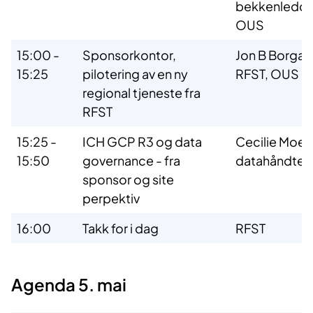
bekkenleddh
OUS
15:00 -
Sponsorkontor,
Jon B Borgaar
15:25
pilotering av en ny
RFST, OUS
regional tjeneste fra
RFST
15:25 -
ICH GCP R3 og data
Cecilie Moe,
15:50
governance - fra
datahåndteri
sponsor og site
perpektiv
16:00
Takk for i dag
RFST
Agenda 5. mai