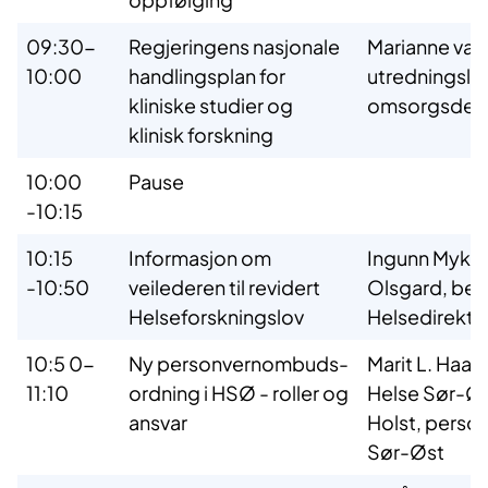
09:30-
Regjeringens nasjonale
Marianne van
10:00
handlingsplan for
utredningsle
kliniske studier og
omsorgsdep
klinisk forskning
10:00
Pause
-10:15
10:15
Informasjon om
Ingunn Mykle
-10:50
veilederen til revidert
Olsgard, begg
Helseforskningslov
Helsedirekto
10:5 0-
Ny personvernombuds-
Marit L. Haar
11:10
ordning i HSØ - roller og
Helse Sør-Øs
ansvar
Holst, person
Sør-Øst