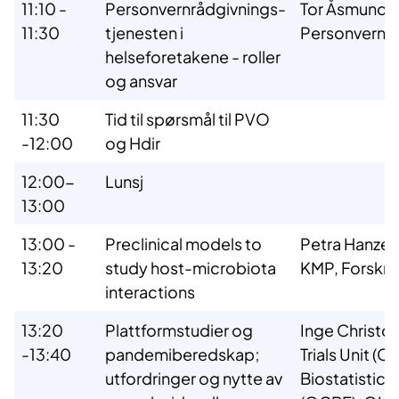
11:10 -
Personvernrådgivnings-
Tor Åsmund M
11:30
tjenesten i
Personvernl
helseforetakene - roller
og ansvar
11:30
Tid til spørsmål til PVO
-12:00
og Hdir
12:00-
Lunsj
13:00
13:00 -
Preclinical models to
Petra Hanzely
13:20
study host-microbiota
KMP, Forskni
interactions
13:20
Plattformstudier og
Inge Christof
-13:40
pandemiberedskap;
Trials Unit (
utfordringer og nytte av
Biostatistic