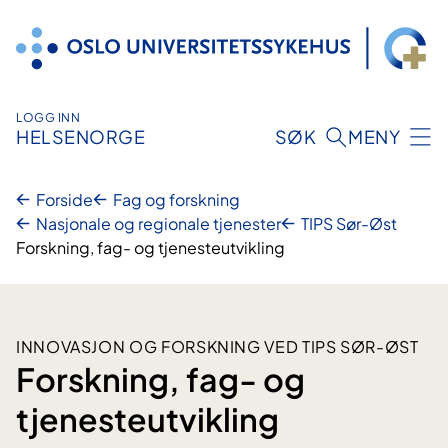
Hopp
til
innhold
LOGG INN
HELSENORGE
SØK
MENY
Forside
Fag og forskning
Nasjonale og regionale tjenester
TIPS Sør-Øst
Forskning, fag- og tjenesteutvikling
INNOVASJON OG FORSKNING VED TIPS SØR-ØST
Forskning, fag- og
tjenesteutvikling