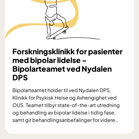
l
s
i
t
s
y
e
r
r
k
i
e
n
Forskningsklinikk for pasienter
t
g
j
med bipolar lidelse -
o
e
Bipolarteamet ved Nydalen
g
n
DPS
t
e
j
s
Bipolarteamet holder til ved Nydalen DPS,
e
t
Klinikk for Psykisk Helse og Avhengighet ved
n
e
OUS. Teamet tilbyr state-of-the-art utredning
e
t
og behandling av bipolar lidelse i tidlig fase,
s
i
samt gir behandlingsanbefalinger for videre
…
t
l
F
e
b
o
i