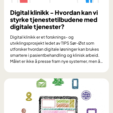
v
s
Digital klinikk - Hvordan kan vi
e
styrke tjenestetilbudene med
l
digitale tjenester?
v
f
Digital klinikk er et forsknings- og
o
utviklingsprosjekt ledet av TIPS Sør-Øst som
r
utforsker hvordan digitale løsninger kan brukes
s
smartere i pasientbehandling og klinisk arbeid.
t
Målet er ikke å presse fram nye systemer, men å
…
y
D
r
i
r
g
e
i
l
t
s
a
e
l
r
k
-