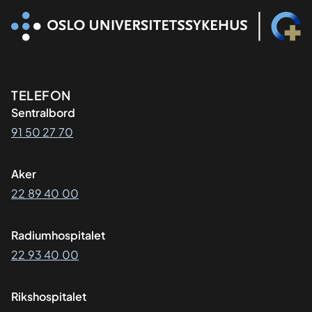
Kontaktinformasjon
TELEFON
Sentralbord
91 50 27 70
Aker
22 89 40 00
Radiumhospitalet
22 93 40 00
Rikshospitalet