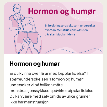
u
r
n
d
s
n
e
k
o
n
n
v
e
i
a
m
n
s
e
g
j
d
s
o
d
k
n
i
l
g
i
Hormon og humør
i
n
t
i
Er du kvinne over 16 år med bipolar lidelse? I
a
k
spørreundersøkelsen "Hormon og humør"
l
k
undersøker vi på hvilken måte
e
f
menstruasjonssyklusen påvirker bipolar lidelse.
t
o
Du kan være med selv om du av ulike grunner
j
r
ikke har menstruasjon.
e
p