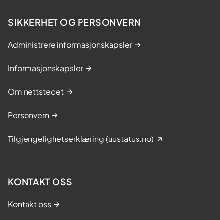
e
t
SIKKERHET OG PERSONVERN
v
e
Administrere informasjonskapsler
d
N
Informasjonskapsler
y
d
Om nettstedet
a
l
Personvern
e
n
Tilgjengelighetserklæring (uustatus.no)
D
P
S
KONTAKT OSS
Kontakt oss