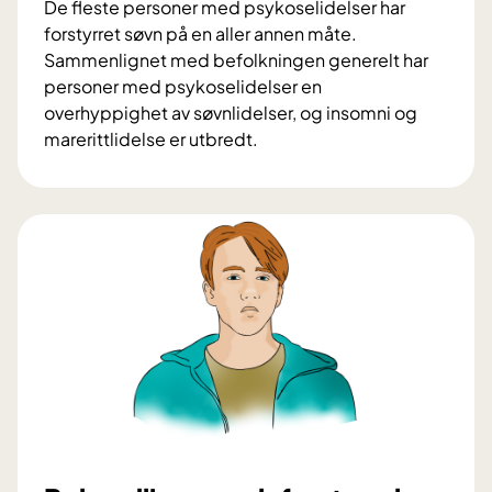
De fleste personer med psykoselidelser har
forstyrret søvn på en aller annen måte.
Sammenlignet med befolkningen generelt har
personer med psykoselidelser en
overhyppighet av søvnlidelser, og insomni og
marerittlidelse er utbredt.
B
e
d
r
e
s
ø
v
n
b
e
h
a