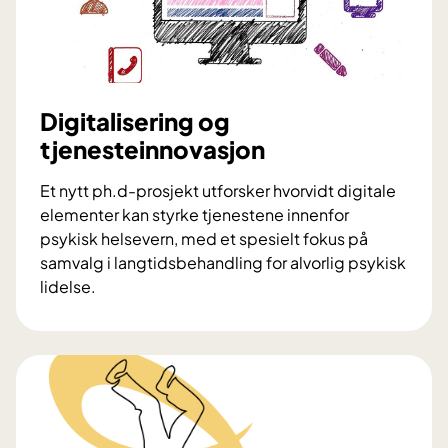
l
e
i
t
n
p
i
i
k
l
Digitalisering og
k
o
tjenesteinnovasjon
-
t
H
p
Et nytt ph.d-prosjekt utforsker hvorvidt digitale
v
r
elementer kan styrke tjenestene innenfor
o
o
psykisk helsevern, med et spesielt fokus på
r
s
samvalg i langtidsbehandling for alvorlig psykisk
d
j
lidelse.
a
e
D
n
k
i
k
t
g
a
i
n
t
v
a
i