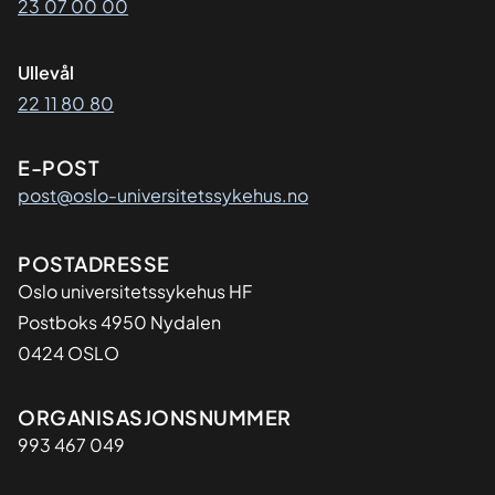
23 07 00 00
Ullevål
22 11 80 80
E-POST
post@oslo-universitetssykehus.no
Adresse
POSTADRESSE
Oslo universitetssykehus HF
Postboks 4950 Nydalen
0424 OSLO
Organisasjon
ORGANISASJONSNUMMER
993 467 049