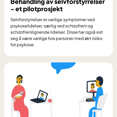
Behandling av selvforstyrrelser
n
- et pilotprosjekt
d
l
Selvforstyrrelser er vanlige symptomer ved
i
psykoselidelser, særlig ved schizofreni og
n
schizofrenilignende lidelser. Disse har også vist
g
seg å være vanlige hos personer med økt risiko
for psykose.
B
e
h
a
n
d
l
i
n
g
a