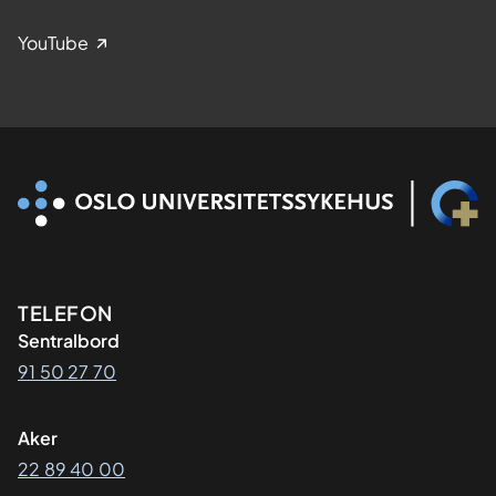
YouTube
Kontaktinformasjon
TELEFON
Sentralbord
91 50 27 70
Aker
22 89 40 00