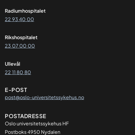
Radiumhospitalet
22 93 40 00
Rikshospitalet
23 07 00 00
Ullevål
22 11 80 80
E-POST
post@oslo-universitetssykehus.no
Adresse
POSTADRESSE
Oslo universitetssykehus HF
Postboks 4950 Nydalen