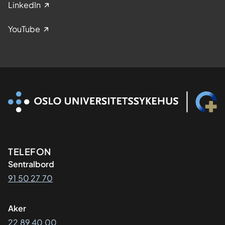
LinkedIn
YouTube
Kontaktinformasjon
TELEFON
Sentralbord
91 50 27 70
Aker
22 89 40 00