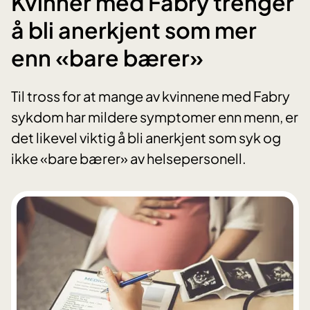
Kvinner med Fabry trenger
å bli anerkjent som mer
enn «bare bærer»
Til tross for at mange av kvinnene med Fabry
sykdom har mildere symptomer enn menn, er
det likevel viktig å bli anerkjent som syk og
ikke «bare bærer» av helsepersonell.