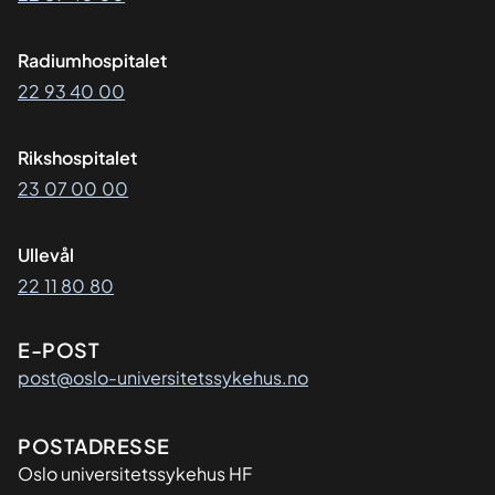
Radiumhospitalet
22 93 40 00
Rikshospitalet
23 07 00 00
Ullevål
22 11 80 80
E-POST
post@oslo-universitetssykehus.no
Adresse
POSTADRESSE
Oslo universitetssykehus HF