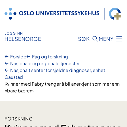
Hopp
til
innhold
LOGG INN
HELSENORGE
SØK
MENY
Forside
Fag og forskning
Nasjonale og regionale tjenester
Nasjonalt senter for sjeldne diagnoser, enhet
Gaustad
Kvinner med Fabry trenger å bli anerkjent som mer enn
«bare bærer»
FORSKNING