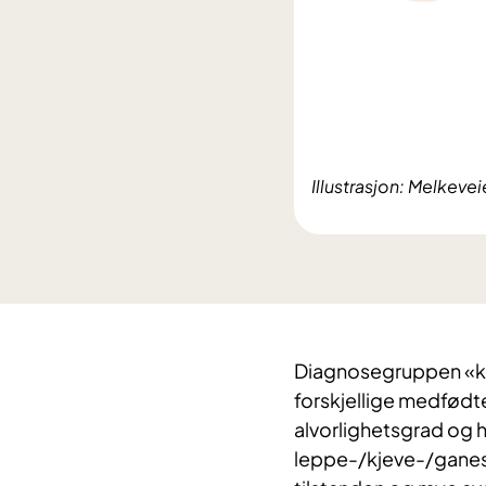
Illustrasjon: Melkevei
​Diagnosegruppen «kr
forskjellige medfødte
alvorlighetsgrad og h
leppe-/kjeve-/ganesp