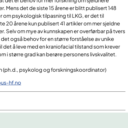
 at det er behov for mer forskning om sjeldnere
er. Mens det de siste 15 årene er blitt publisert 148
r om psykologisk tilpasning til LKG, er det til
e 20 årene kun publisert 41 artikler om mer sjeldne
der. Selv om mye av kunnskapen er overførbar på tvers
r det også behov for en større forståelse av unike
il det å leve med en kraniofacial tilstand som krever
 i større grad kan berøre personens livskvalitet.
en (ph.d., psykolog og forskningskoordinator)
ous-hf.no