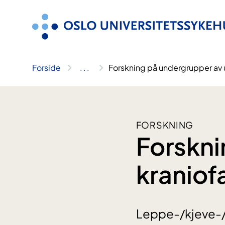
Hopp
til
innhold
Forside
..
.
Forskning på undergrupper av ul
FORSKNING
Forskni
kraniofa
Leppe-/kjeve-/g