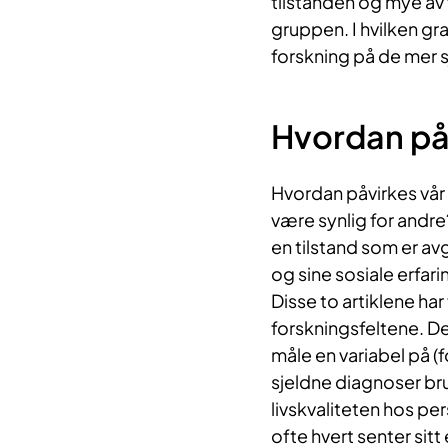
tilstanden og mye av 
gruppen. I hvilken gra
forskning på de mer 
​​​Hvordan p
Hvordan påvirkes vår 
være synlig for andre?
en tilstand som er a
og sine sosiale erfari
Disse to artiklene har
forskningsfeltene. De
måle en variabel på (
sjeldne diagnoser br
livskvaliteten hos p
ofte hvert senter sit