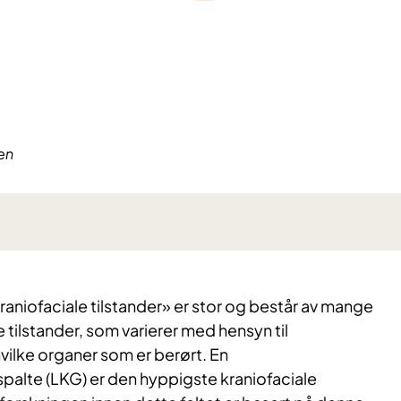
en
aniofaciale tilstander» er stor og består av mange
 tilstander, som varierer med hensyn til
vilke organer som er berørt. En
alte (LKG) er den hyppigste kraniofaciale