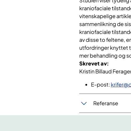
Studien viser tydelig
kraniofaciale tilstand
vitenskapelige artikle
sammenlikning de sist
kraniofaciale tilstan
av disse to feltene, e
utfordringer knyttet t
mer behandling og som
Skrevet av:
Kristin Billaud Ferag
E-post:
krifer@
Referanse