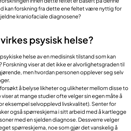
forskningen innen dette feltet er basert på denne
d kan forskning fra dette ene feltet være nyttig for
sjeldne kraniofaciale diagnosene?
åvirkes psysisk helse?
psykiske helse av en medisinsk tilstand som kan
 Forskning viser at det ikke er alvorlighetsgraden til
vgjørende, men hvordan personen opplever seg selv
nger.
 forsøkt å belyse likheter og ulikheter mellom disse to
 viser at mange studier ofte velger sin egen måte å
for eksempel selvopplevd livskvalitet). Senter for
uker også spørreskjema i sitt arbeid med å kartlegge
ersoner med en sjelden diagnose. Dessverre velger
t eget spørreskjema, noe som gjør det vanskelig å