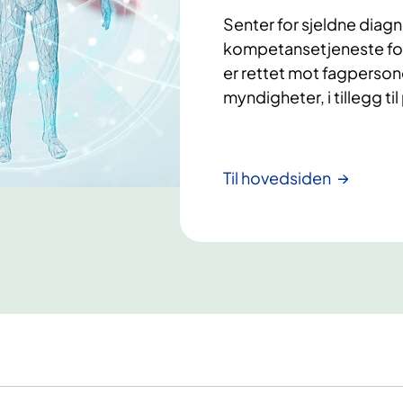
Senter for sjeldne diagn
kompetansetjeneste for 
er rettet mot fagperson
myndigheter, i tillegg t
Til hovedsiden