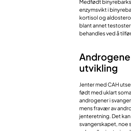
​Medfødt binyrebarksv
enzymsvikt i binyreba
kortisol og aldoster
blant annet testoste
behandles ved å tilfø
Androgener 
utvikling
Jenter med CAH utset
født med uklart somati
androgener i svangers
mens fravær av androge
jenteretning. Det kan 
svangerskapet, noe so