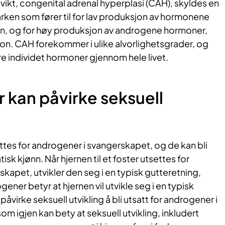
ikt, congenital adrenal hyperplasi (CAH), skyldes en
rken som fører til for lav produksjon av hormonene
on, og for høy produksjon av androgene hormoner,
ron. CAH forekommer i ulike alvorlighetsgrader, og
re individet hormoner gjennom hele livet.
kan​ påvirke seksuell
tes for androgener i svangerskapet, og de kan bli
sk kjønn. Når hjernen til et foster utsettes for
kapet, utvikler den seg i en typisk gutteretning,
ner betyr at hjernen vil utvikle seg i en typisk
påvirke seksuell utvikling å bli utsatt for androgener i
m igjen kan bety at seksuell utvikling, inkludert