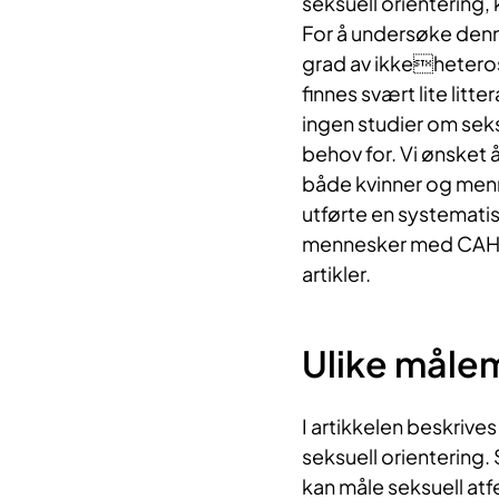
seksuell orientering,
For å undersøke denne
grad av ikkeheteros
finnes svært lite litt
ingen studier om seks
behov for. Vi ønsket 
både kvinner og menn 
utførte en systemati
mennesker med CAH og
artikler.
Ulike måle​​
I artikkelen beskrive
seksuell orientering.
kan måle seksuell atf