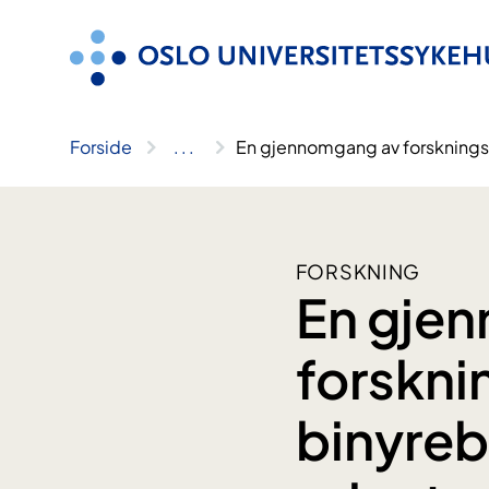
Hopp
til
innhold
Forside
..
.
En gjennomgang av forskningsl
FORSKNING
En gje
forskni
binyreb