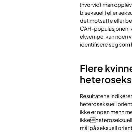
(hvorvidt man opplev
biseksuell) eller seks
det motsatte eller be
CAH-populasjonen, vil
eksempel kan noen ve
identifisere seg som h
Flere kvinn
heteroseksu
Resultatene indikerer
heteroseksuell orien
ikke er noen menn m
ikkeheteroseksuell. 
mål på seksuell orien