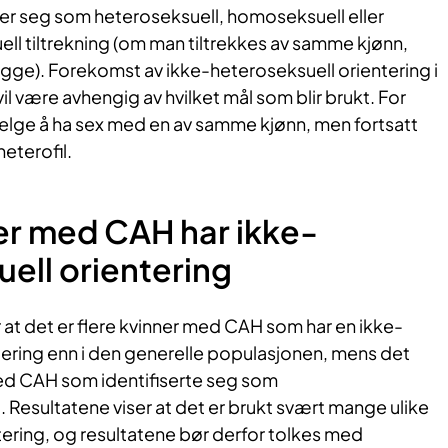
er seg som heteroseksuell, homoseksuell eller
uell tiltrekning (om man tiltrekkes av samme kjønn,
gge). Forekomst av ikke-heteroseksuell orientering i
 være avhengig av hvilket mål som blir brukt. For
lge å ha sex med en av samme kjønn, men fortsatt
eterofil.
er med CAH har ikke​​-
ell orientering
 at det er flere kvinner med CAH som har en ikke-
tering enn i den generelle populasjonen, mens det
ed CAH som identifiserte seg som
Resultatene viser at det er brukt svært mange ulike
tering, og resultatene bør derfor tolkes med