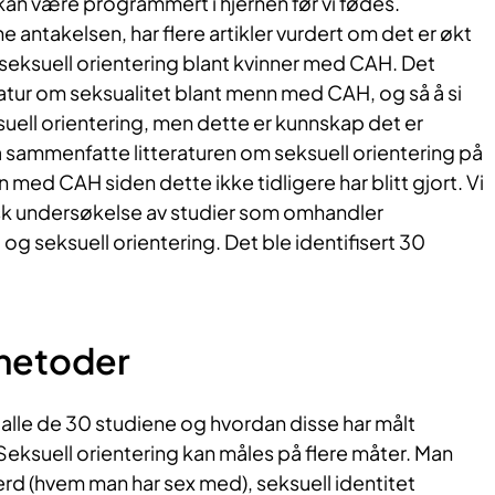
 kan være programmert i hjernen før vi fødes.
 antakelsen, har flere artikler vurdert om det er økt
eksuell orientering blant kvinner med CAH. Det
eratur om seksualitet blant menn med CAH, og så å si
uell orientering, men dette er kunnskap det er
å sammenfatte litteraturen om seksuell orientering på
med CAH siden dette ikke tidligere har blitt gjort. Vi
sk undersøkelse av studier som omhandler
 seksuell orientering. Det ble identifisert 30
​metoder
s alle de 30 studiene og hvordan disse har målt
 Seksuell orientering kan måles på flere måter. Man
erd (hvem man har sex med), seksuell identitet