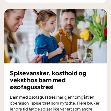
o
e
t
l
o
t
r
s
i
p
s
i
k
s
u
e
t
r
v
ø
i
r
k
Spisevansker, kosthold og
l
vekst hos barn med
i
øsofagusatresi
n
g
Barn med øsofagusatresi har gjennomgått en
o
operasjon i spiserøret som nyfødte. Flere bruker
g
lengre tid før de spiser like variert som andre
f