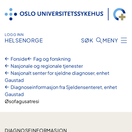
Hopp
til
innhold
LOGG INN
HELSENORGE
SØK
MENY
Forside
Fag og forskning
Nasjonale og regionale tjenester
Nasjonalt senter for sjeldne diagnoser, enhet
Gaustad
Diagnoseinformasjon fra Sjeldensenteret, enhet
Gaustad
Øsofagusatresi
DIAGNOSEINFORMASJON