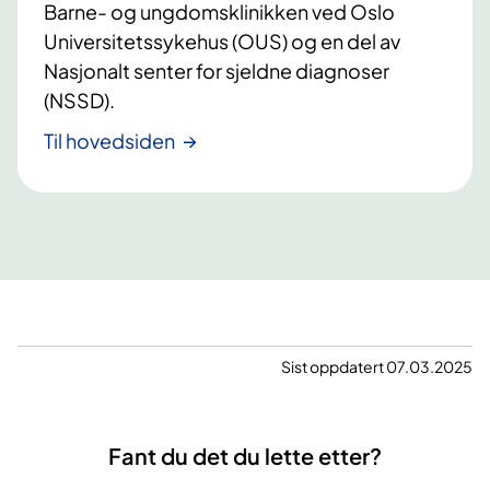
ø
Barne- og ungdomsklinikken ved Oslo
h
r
Universitetssykehus (OUS) og en del av
o
s
Nasjonalt senter for sjeldne diagnoser
l
k
(NSSD).
d
o
o
l
Til hovedsiden
g
e
v
b
e
a
k
r
s
n
t
m
h
e
o
d
s
Sist oppdatert 07.03.2025
ø
b
s
a
o
r
f
Fant du det du lette etter?
n
a