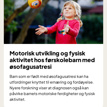
a
g
u
s
a
t
r
e
s
Motorisk utvikling og fysisk
i
aktivitet hos førskolebarn med
:
øsofagusatresi
F
ø
Barn som er født med øsofagusatresi kan ha
d
utfordringer knyttet til ernæring og fordøyelse.
t
Nyere forskning viser at diagnosen også kan
m
påvirke barnets motoriske ferdigheter og fysisk
e
aktivitet.
d
M
d