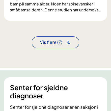
barn på samme alder. Noen har spisevansker i
y
småbarnsalderen. Denne studien har undersøkt
…
s
S
i
p
s
i
k
s
a
e
k
Vis flere
(7)
v
t
a
i
n
v
s
i
k
t
e
e
r
t
Senter for sjeldne
,
h
k
diagnoser
o
o
s
s
f
Senter for sjeldne diagnoser er en seksjon i
t