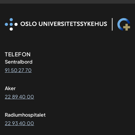
Kontaktinformasjon
TELEFON
Sentralbord
91 50 27 70
Aker
22 89 40 00
Radiumhospitalet
22 93 40 00