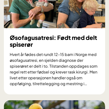
Øsofagusatresi: Født med delt
spiserør
Hvert år fødes det rundt 12–15 barn i Norge med
øsofagusatresi, en sjelden diagnose der
spiserøret er delt i to. Tilstanden oppdages som
regel rett etter fødsel og krever rask kirurgi. Men
livet etter operasjonen handler også om
oppfølging, tilrettelegging og mestring i
…
Ø
s
o
f