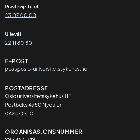
Rikshospitalet
23 07 00 00
Ullevål
22 11 80 80
E-POST
post@oslo-universitetssykehus.no
Adresse
POSTADRESSE
Oslo universitetssykehus HF
Postboks 4950 Nydalen
0424 OSLO
Organisasjon
ORGANISASJONSNUMMER
993 467 049