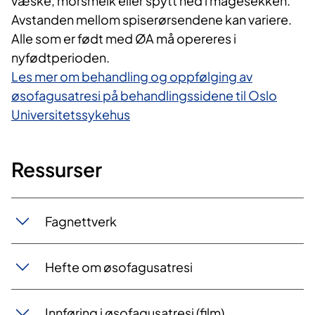
væske, morsmelk eller spytt ned i magesekken.
Avstanden mellom spiserørsendene kan variere.
Alle som er født med ØA må opereres i
nyfødtperioden.
Les mer om behandling og oppfølging av
øsofagusatresi på behandlingssidene til Oslo
Universitetssykehus
Ressurser
Fagnettverk
Hefte om øsofagusatresi
Innføring i øsofagusatresi (film)