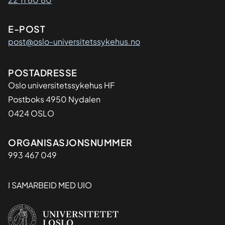
E-POST
post@oslo-universitetssykehus.no
Adresse
POSTADRESSE
Oslo universitetssykehus HF
Postboks 4950 Nydalen
0424 OSLO
Organisasjon
ORGANISASJONSNUMMER
993 467 049
I SAMARBEID MED UIO