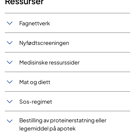
R​​​essurser
Fagnettverk
Nyf​​​ødtscreeninge​​n
Medisinske ressurssider
Mat og diett
Sos-regimet
Bestilling av proteinerstatning eller
legemiddel på apotek