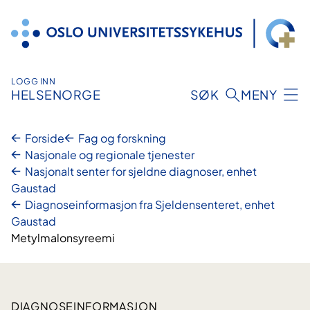
Hopp
til
innhold
LOGG INN
HELSENORGE
SØK
MENY
Forside
Fag og forskning
Nasjonale og regionale tjenester
Nasjonalt senter for sjeldne diagnoser, enhet
Gaustad
Diagnoseinformasjon fra Sjeldensenteret, enhet
Gaustad
Metylmalonsyreemi
DIAGNOSEINFORMASJON