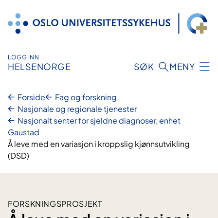
Hopp
til
innhold
LOGG INN
HELSENORGE
SØK
MENY
Forside
Fag og forskning
Nasjonale og regionale tjenester
Nasjonalt senter for sjeldne diagnoser, enhet
Gaustad
Å leve med en variasjon i kroppslig kjønnsutvikling
(DSD)
FORSKNINGSPROSJEKT