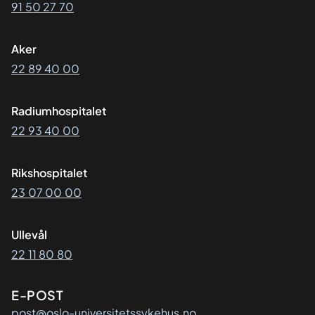
91 50 27 70
Aker
22 89 40 00
Radiumhospitalet
22 93 40 00
Rikshospitalet
23 07 00 00
Ullevål
22 11 80 80
E-POST
post@oslo-universitetssykehus.no