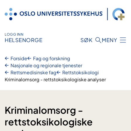
Hopp
til
innhold
LOGG INN
HELSENORGE
SØK
MENY
Forside
Fag og forskning
Nasjonale og regionale tjenester
Rettsmedisinske fag
Rettstoksikologi
Kriminalomsorg - rettstoksikologiske analyser
Kriminalomsorg -
rettstoksikologiske