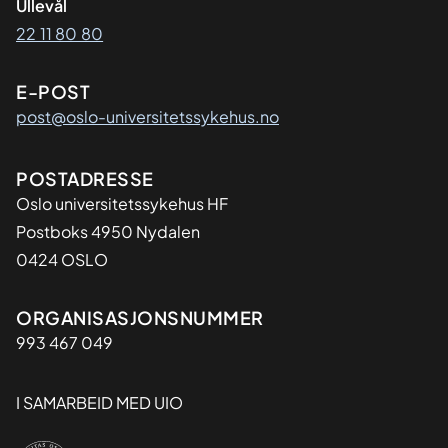
Ullevål
22 11 80 80
E-POST
post@oslo-universitetssykehus.no
Adresse
POSTADRESSE
Oslo universitetssykehus HF
Postboks 4950 Nydalen
0424 OSLO
Organisasjon
ORGANISASJONSNUMMER
993 467 049
I SAMARBEID MED UIO