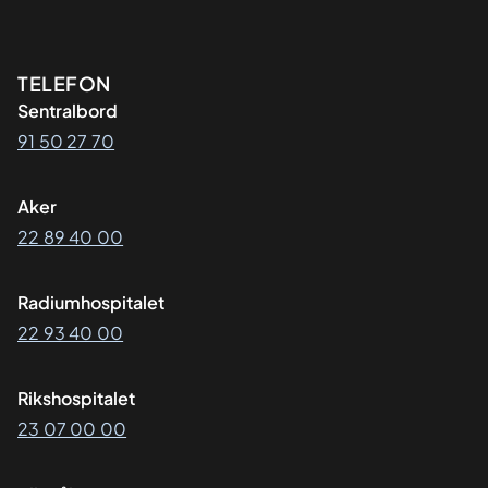
Kontaktinformasjon
TELEFON
Sentralbord
91 50 27 70
Aker
22 89 40 00
Radiumhospitalet
22 93 40 00
Rikshospitalet
23 07 00 00