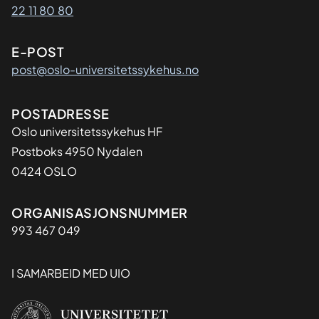
22 11 80 80
E-POST
post@oslo-universitetssykehus.no
Adresse
POSTADRESSE
Oslo universitetssykehus HF
Postboks 4950 Nydalen
0424 OSLO
Organisasjon
ORGANISASJONSNUMMER
993 467 049
I SAMARBEID MED UIO