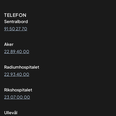
Kontaktinformasjon
TELEFON
Sentralbord
91 50 27 70
Aker
22 89 40 00
Radiumhospitalet
22 93 40 00
Rikshospitalet
23 07 00 00
Ullevål