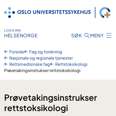
Hopp
til
innhold
LOGG INN
HELSENORGE
SØK
MENY
Forside
Fag og forskning
Nasjonale og regionale tjenester
Rettsmedisinske fag
Rettstoksikologi
Prøvetakingsinstrukser rettstoksikologi
Prøvetakingsinstrukser
rettstoksikologi