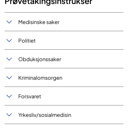
​Prøvetakingsinstrukser
M​edisinske saker​
Poli​​t​​iet
O​​bduksjons​​​saker
Krimin​​​alomsorgen
Forsvaret
Yrkesliv/sosialmedisin