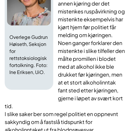
annen kjøring der det
mistenkes ruspåvirkning og
mistenkte eksempelvis har
kjørt hjem før politiet får
melding om kjøringen.
Overlege Gudrun
Noen ganger forklarer den
Høiseth, Seksjon
mistenkte i slike tilfeller den
for
rettstoksiologisk
målte promillen i blodet
fortolkning. Foto:
med at alkohol ikke ble
Ine Eriksen, UiO.
drukket før kjøringen, men
at et stort alkoholinntak
fant sted etter kjøringen,
gjerne i løpet av svært kort
tid.
I slike saker ber som regel politiet en oppnevnt
sakkyndig om å fastslå tidspunkt for
alkoholinntaket ut fra blodprøvesvar.