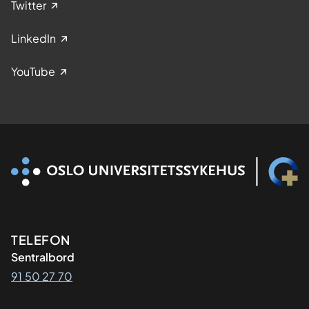
Twitter
LinkedIn
YouTube
Kontaktinformasjon
TELEFON
Sentralbord
91 50 27 70