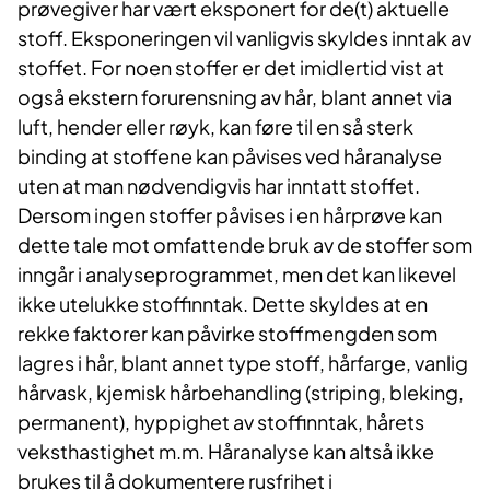
prøvegiver har vært eksponert for de(t) aktuelle
stoff. Eksponeringen vil vanligvis skyldes inntak av
stoffet. For noen stoffer er det imidlertid vist at
også ekstern forurensning av hår, blant annet via
luft, hender eller røyk, kan føre til en så sterk
binding at stoffene kan påvises ved håranalyse
uten at man nødvendigvis har inntatt stoffet.
Dersom ingen stoffer påvises i en hårprøve kan
dette tale mot omfattende bruk av de stoffer som
inngår i analyseprogrammet, men det kan likevel
ikke utelukke stoffinntak. Dette skyldes at en
rekke faktorer kan påvirke stoffmengden som
lagres i hår, blant annet type stoff, hårfarge, vanlig
hårvask, kjemisk hårbehandling (striping, bleking,
permanent), hyppighet av stoffinntak, hårets
veksthastighet m.m. Håranalyse kan altså ikke
brukes til å dokumentere rusfrihet i