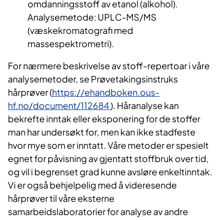
omdanningsstoff av etanol (alkohol).
Analysemetode: UPLC-MS/MS
(væskekromatografi med
massespektrometri).
For nærmere beskrivelse av stoff-repertoar i våre
analysemetoder, se Prøvetakingsinstruks
hårprøver (
https://
ehandboken.ous-
hf.no/document/112684
). Håranalyse kan
bekrefte inntak eller eksponering for de stoffer
man har undersøkt for, men kan ikke stadfeste
hvor mye som er inntatt. Våre metoder er spesielt
egnet for påvisning av gjentatt stoffbruk over tid,
og vil i begrenset grad kunne avsløre enkeltinntak.
Vi er også behjelpelig med å videresende
hårprøver til våre eksterne
samarbeidslaboratorier for analyse av andre