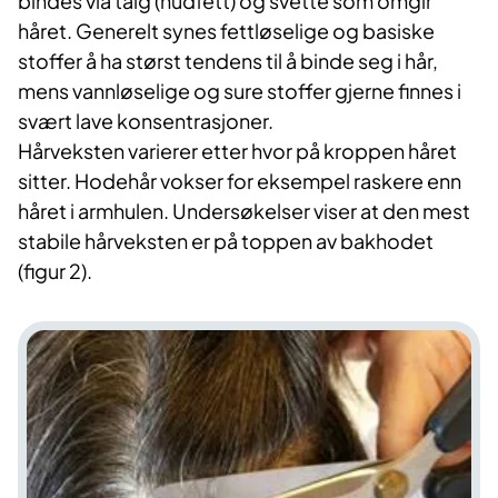
bindes via talg (hudfett) og svette som omgir
håret. Generelt synes fettløselige og basiske
stoffer å ha størst tendens til å binde seg i hår,
mens vannløselige og sure stoffer gjerne finnes i
svært lave konsentrasjoner.
Hårveksten varierer etter hvor på kroppen håret
sitter. Hodehår vokser for eksempel raskere enn
håret i armhulen. Undersøkelser viser at den mest
stabile hårveksten er på toppen av bakhodet
(figur 2).