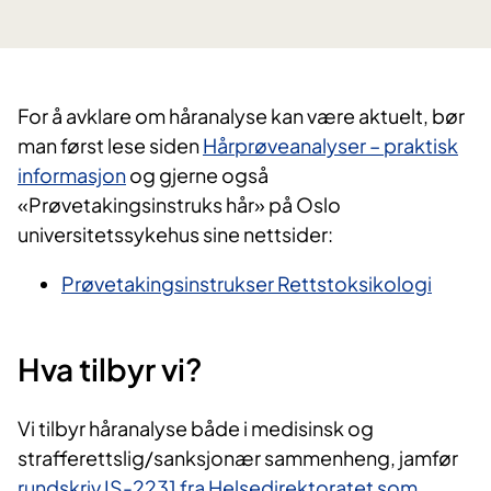
For å avklare om håranalyse kan være aktuelt, bør
man først lese siden
Hårprøveanalyser – praktisk
informasjon
og gjerne også
«Prøvetakingsinstruks hår» på Oslo
universitetssykehus sine nettsider:
Prøvetakingsinstrukser Rettstoksikologi
Hva tilbyr vi?
​Vi tilbyr håranalyse både i medisinsk og
strafferettslig/sanksjonær sammenheng, jamfør
rundskriv IS-2231 fra Helsedirektoratet som