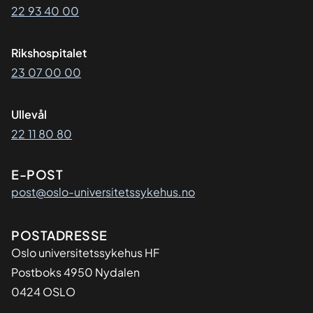
22 93 40 00
Rikshospitalet
23 07 00 00
Ullevål
22 11 80 80
E-POST
post@oslo-universitetssykehus.no
Adresse
POSTADRESSE
Oslo universitetssykehus HF
Postboks 4950 Nydalen
0424 OSLO