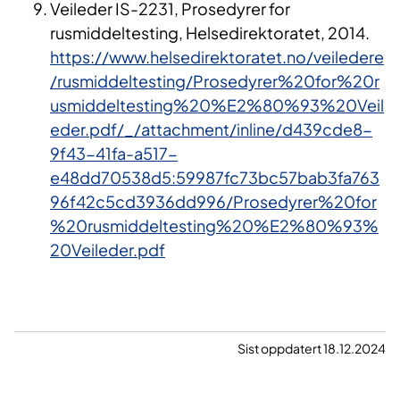
Veileder IS-2231, Prosedyrer for
rusmiddeltesting, Helsedirektoratet, 2014.
https://www.helsedirektoratet.no/veiledere
/rusmiddeltesting/Prosedyrer%20for%20r
usmiddeltesting%20%E2%80%93%20Veil
eder.pdf/_/attachment/inline/d439cde8-
9f43-41fa-a517-
e48dd70538d5:59987fc73bc57bab3fa763
96f42c5cd3936dd996/Prosedyrer%20for
%20rusmiddeltesting%20%E2%80%93%
20Veileder.pdf
Sist oppdatert 18.12.2024