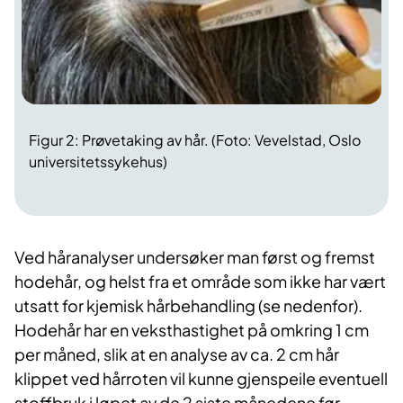
Figur 2: Prøvetaking av hår. (Foto: Vevelstad, Oslo
universitetssykehus)
Ved håranalyser undersøker man først og fremst
hodehår, og helst fra et område som ikke har vært
utsatt for kjemisk hårbehandling (se nedenfor).
Hodehår har en veksthastighet på omkring 1 cm
per måned, slik at en analyse av ca. 2 cm hår
klippet ved hårroten vil kunne gjenspeile eventuell
stoffbruk i løpet av de 2 siste månedene før