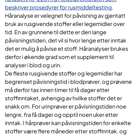
beskriver prosedyrer for rusmiddeltesting
.
Håranalyse er velegnet for påvisning av gjentatt
bruk av rusgivende stoffer eller legemidler over
tid. En av grunnene til dette er den lange
påvisningstiden, det vil si hvor lenge etter inntak
det er mulig å påvise et stoff. Håranalyser brukes
derfor i økende grad som et supplement til
analyser i blod og urin.
De fleste rusgivende stoffer og legemidler har
begrenset påvisningstid i blodprøver, og prøvene
må derfor tas innen timer til få dager etter
stoffinntaket, avhengig av hvilke stoffer det er
snakk om. For urinprøver er påvisningstiden noe
lengre, fra få dager og opptil noen uker etter
inntak. I hårprøver kan påvisningstiden for enkelte
stoffer være flere måneder etter stoffinntak, og