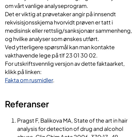
om vårt vanlige analyseprogram.
Det er viktig at prøvetaker angir på innsendt
rekvisisjonsskjema hvorvidt prøven er tatt i
medisinsk eller rettslig/sanksjonær sammenheng,
og hvilke analyser som ønskes utført.
Ved ytterligere spørsmål kan man kontakte
vakthavende lege på tlf 23 01 30 02.
For utskriftsvennlig versjon av dette faktaarket,
klikk på linken:
Fakta om rusmidler
.
Referanser
Pragst F, Balikova MA, State of the art in hair
analysis for detection of drug and alcohol
abuse. Clin Chim Acta 2006, 370:17-49.