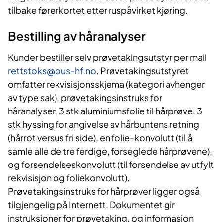
tilbake førerkortet etter ruspåvirket kjøring.
Bestilling av håranalyser
Kunder bestiller selv prøvetakingsutstyr per mail
rettstoks@ous-hf.no
. Prøvetakingsutstyret
omfatter rekvisisjonsskjema (kategori avhenger
av type sak), prøvetakingsinstruks for
håranalyser, 3 stk aluminiumsfolie til hårprøve, 3
stk hyssing for angivelse av hårbuntens retning
(hårrot versus fri side), en folie-konvolutt (til å
samle alle de tre ferdige, forseglede hårprøvene),
og forsendelseskonvolutt (til forsendelse av utfylt
rekvisisjon og foliekonvolutt).
Prøvetakingsinstruks for hårprøver ligger også
tilgjengelig på Internett. Dokumentet gir
instruksjoner for prøvetaking, og informasjon