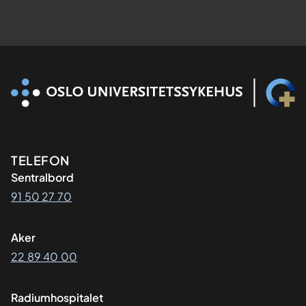
Kontaktinformasjon
TELEFON
Sentralbord
91 50 27 70
Aker
22 89 40 00
Radiumhospitalet