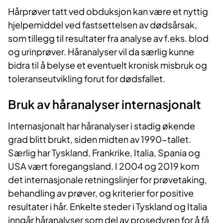
Hårprøver tatt ved obduksjon kan være et nyttig
hjelpemiddel ved fastsettelsen av dødsårsak,
som tillegg til resultater fra analyse av f.eks. blod
og urinprøver. Håranalyser vil da særlig kunne
bidra til å belyse et eventuelt kronisk misbruk og
toleranseutvikling forut for dødsfallet.
Bruk av håranalyser internasjonalt
Internasjonalt har håranalyser i stadig økende
grad blitt brukt, siden midten av 1990-tallet.
Særlig har Tyskland, Frankrike, Italia, Spania og
USA vært foregangsland. I 2004 og 2019 kom
det internasjonale retningslinjer for prøvetaking,
behandling av prøver, og kriterier for positive
resultater i hår. Enkelte steder i Tyskland og Italia
inngår håranalyser som del av prosedyren for å få