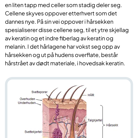
en liten tapp med celler som stadig deler seg.
Cellene skyves oppover etterhvert som det
dannes nye. På sin vei oppover i hårsekken
spesialiserer disse cellene seg, til et ytre skjellag
av keratin og et indre fiberlag av keratin og
melanin. I det hårlagene har vokst seg opp av
hårsekken og ut på hudens overflate, består
hårstrået av dødt materiale, i hovedsak keratin.