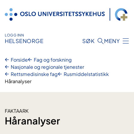
Hopp
til
innhold
LOGG INN
HELSENORGE
SØK
MENY
Forside
Fag og forskning
Nasjonale og regionale tjenester
Rettsmedisinske fag
Rusmiddelstatistikk
Håranalyser
FAKTAARK
Håranalyser