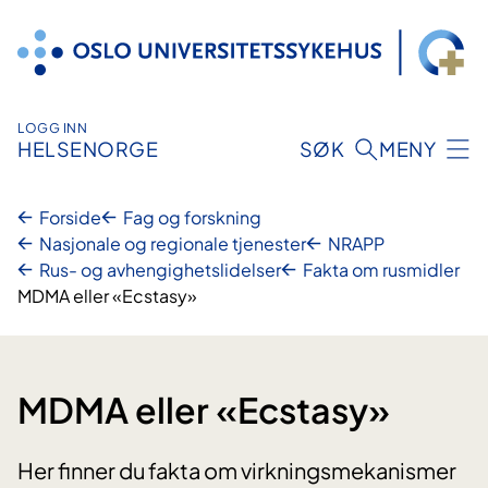
Hopp
til
innhold
LOGG INN
HELSENORGE
SØK
MENY
Forside
Fag og forskning
Nasjonale og regionale tjenester
NRAPP
Rus- og avhengighetslidelser
Fakta om rusmidler
MDMA eller «Ecstasy»
MDMA eller «Ecstasy»
Her finner du fakta om virkningsmekanismer