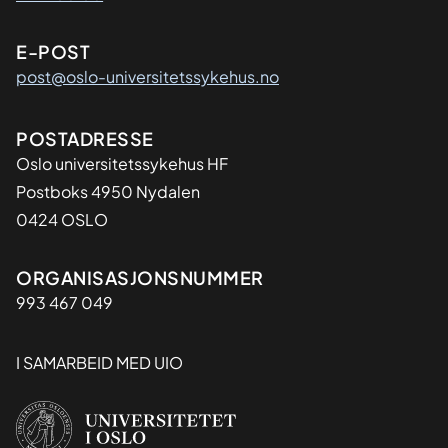
E-POST
post@oslo-universitetssykehus.no
Adresse
POSTADRESSE
Oslo universitetssykehus HF
Postboks 4950 Nydalen
0424 OSLO
Organisasjon
ORGANISASJONSNUMMER
993 467 049
I SAMARBEID MED UIO