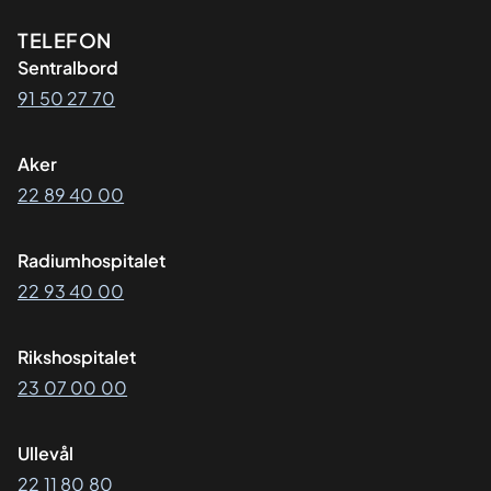
Kontaktinformasjon
TELEFON
Sentralbord
91 50 27 70
Aker
22 89 40 00
Radiumhospitalet
22 93 40 00
Rikshospitalet
23 07 00 00
Ullevål
22 11 80 80