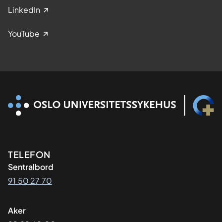
LinkedIn
YouTube
Kontaktinformasjon
TELEFON
Sentralbord
91 50 27 70
Aker