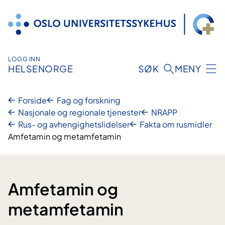
Hopp
til
innhold
LOGG INN
HELSENORGE
SØK
MENY
Forside
Fag og forskning
Nasjonale og regionale tjenester
NRAPP
Rus- og avhengighetslidelser
Fakta om rusmidler
Amfetamin og metamfetamin
Amfetamin og
metamfetamin