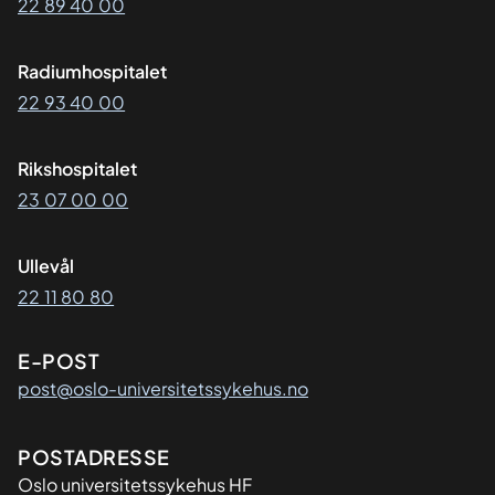
22 89 40 00
Radiumhospitalet
22 93 40 00
Rikshospitalet
23 07 00 00
Ullevål
22 11 80 80
E-POST
post@oslo-universitetssykehus.no
Adresse
POSTADRESSE
Oslo universitetssykehus HF