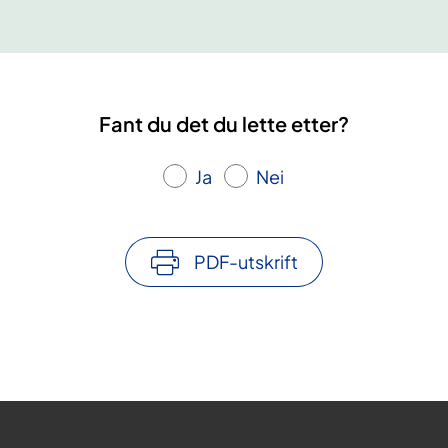
e
r
s
o
n
Fant du det du lette etter?
l
i
Ja
Nei
g
h
e
PDF-utskrift
t
s
f
o
r
s
t