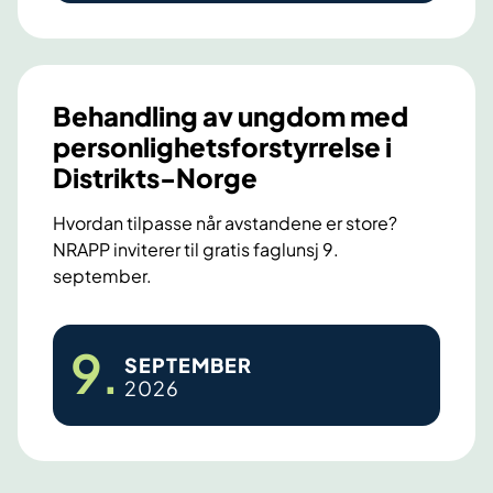
o
n
s
e
Behandling av ungdom med
n
personlighetsforstyrrelse i
s
Distrikts-Norge
u
s
Hvordan tilpasse når avstandene er store?
k
NRAPP inviterer til gratis faglunsj 9.
o
september.
n
f
B
9
.
e
SEPTEMBER
e
2026
r
h
a
a
n
n
s
d