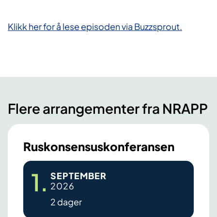
Klikk her for å lese episoden via Buzzsprout.
Flere arrangementer fra NRAPP
Ruskonsensuskonferansen
R
1
.
SEPTEMBER
u
2026
s
2 dager
k