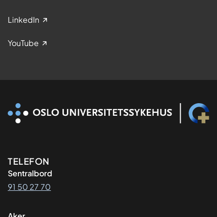
LinkedIn
YouTube
Kontaktinformasjon
TELEFON
Sentralbord
91 50 27 70
Aker