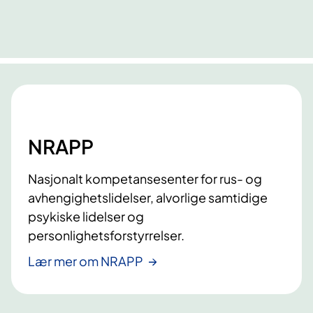
e
l
n
i
n
g
a
v
u
NRAPP
n
g
Nasjonalt kompetansesenter for rus- og
d
avhengighetslidelser, alvorlige samtidige
o
psykiske lidelser og
m
personlighetsforstyrrelser.
m
e
Lær mer om NRAPP
d
p