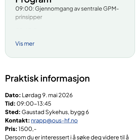
09:00: Gjennomgang av sentrale GPM-
prinsipper
09:45: Pause
Vis mer
10:00: Hva kjennetegner god behandling
i GPM versus støtteterapi
10:45: Pause
Praktisk informasjon
11:00: Mål med korte og tidlige intervensj
oner (10 timers intervensjoner,
Dato:
Lørdag 9. mai 2026
GPM konsultasjon og gruppe)
Tid:
09:00-13:45
11:45: Lunsj
Sted:
Gaustad Sykehus, bygg 6
Kontakt:
nrapp@ous-hf.no
12:15: Videre anvendelse av
Pris:
1500,-
GPM i klinisk praksis og bruk av
Dersom du er interessert i å søke deg videre til å
case eksempler