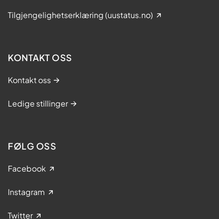
s
-
Tilgjengelighetserklæring (uustatus.no)
N
o
r
KONTAKT OSS
g
e
Kontakt oss
Ledige stillinger
FØLG OSS
Facebook
Instagram
Twitter