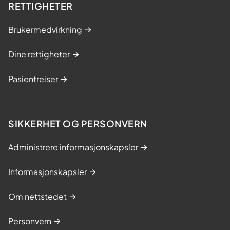
RETTIGHETER
y
r
Brukermedvirkning
r
e
Dine rettigheter
l
s
Pasientreiser
e
i
D
SIKKERHET OG PERSONVERN
i
s
Administrere informasjonskapsler
t
Informasjonskapsler
r
i
Om nettstedet
k
t
Personvern