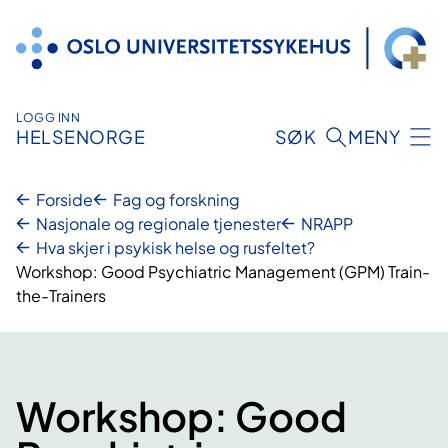
Hopp
til
innhold
LOGG INN
HELSENORGE
SØK
MENY
Forside
Fag og forskning
Nasjonale og regionale tjenester
NRAPP
Hva skjer i psykisk helse og rusfeltet?
Workshop: Good Psychiatric Management (GPM) Train-
the-Trainers
Workshop: Good