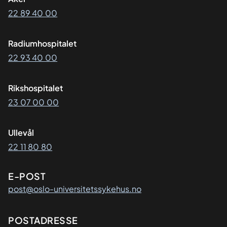
22 89 40 00
Radiumhospitalet
22 93 40 00
Rikshospitalet
23 07 00 00
Ullevål
22 11 80 80
E-POST
post@oslo-universitetssykehus.no
Adresse
POSTADRESSE