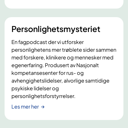
d
p
e
r
Personlighetsmysteriet
s
o
En fagpodcast der vi utforsker
n
personlighetens mer trøblete sider sammen
l
med forskere, klinikere og mennesker med
i
egenerfaring. Produsert av Nasjonalt
g
kompetansesenter for rus- og
h
avhengighetslidelser, alvorlige samtidige
e
psykiske lidelser og
t
personlighetsforstyrrelser.
s
Les mer her
f
o
r