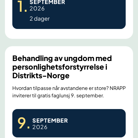
1
.
SEPTEMBER
u
2026
s
2 dager
k
o
n
s
e
Behandling av ungdom med
n
personlighetsforstyrrelse i
s
Distrikts-Norge
u
s
Hvordan tilpasse når avstandene er store? NRAPP
inviterer til gratis faglunsj 9. september.
k
o
n
B
9
.
SEPTEMBER
f
e
2026
e
h
r
a