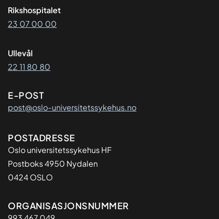
Rikshospitalet
23 07 00 00
Ullevål
22 11 80 80
E-POST
post@oslo-universitetssykehus.no
Adresse
POSTADRESSE
Oslo universitetssykehus HF
Postboks 4950 Nydalen
0424 OSLO
Organisasjon
ORGANISASJONSNUMMER
993 467 049