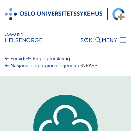
Hopp
til
innhold
LOGG INN
HELSENORGE
SØK
MENY
Forside
Fag og forskning
Nasjonale og regionale tjenester
NRAPP