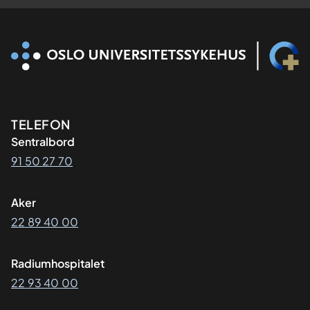
Kontaktinformasjon
TELEFON
Sentralbord
91 50 27 70
Aker
22 89 40 00
Radiumhospitalet
22 93 40 00