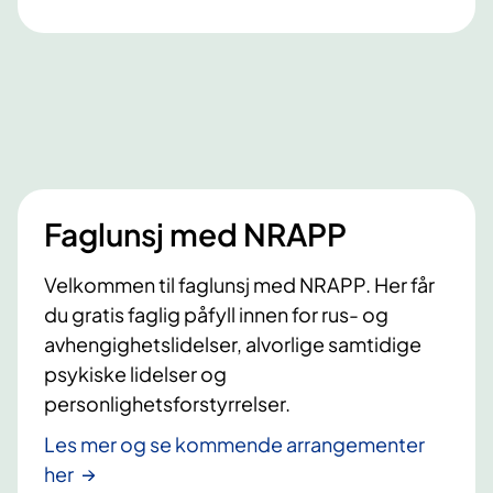
a
n
n
d
s
l
e
i
n
n
g
a
Faglunsj med NRAPP
v
u
Velkommen til faglunsj med NRAPP. Her får
n
du gratis faglig påfyll innen for rus- og
g
avhengighetslidelser, alvorlige samtidige
d
psykiske lidelser og
o
personlighetsforstyrrelser.
m
Les mer og se kommende arrangementer
m
her
e