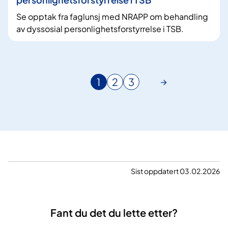
Se opptak fra faglunsj med NRAPP om behandling
av dyssosial personlighetsforstyrrelse i TSB.
1
2
3
N
G
G
å
å
å
v
t
t
æ
i
i
r
l
l
e
s
s
n
i
i
d
d
d
Sist oppdatert 03.02.2026
e
e
e
s
i
Fant du det du lette etter?
d
e