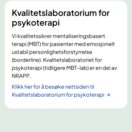
s
Kvalitetslaboratorium for
t
psykoterapi
y
r
Vi kvalitetssikrer mentaliseringsbasert
r
terapi (MBT) for pasienter med emosjonelt
e
ustabil personlighetsforstyrrelse
l
(borderline). Kvalitetslaboratoriet for
s
psykoterapi (tidligere MBT-lab) er en del av
e
NRAPP.
i
D
Klikk her for å besøke nettsiden til
i
Kvalitetslaboratorium for psykoterapi
s
t
r
i