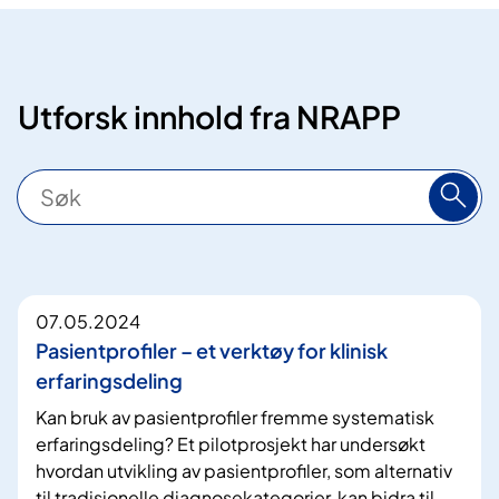
k
t
s
-
Utforsk innhold fra NRAPP
N
o
S
r
ø
g
k
e
1
07.05.2024
4
Pasientprofiler – et verktøy for klinisk
8
erfaringsdeling
t
Kan bruk av pasientprofiler fremme systematisk
r
erfaringsdeling? Et pilotprosjekt har undersøkt
e
hvordan utvikling av pasientprofiler, som alternativ
f
til tradisjonelle diagnosekategorier, kan bidra til