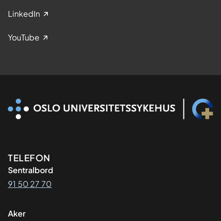
LinkedIn
YouTube
Kontaktinformasjon
TELEFON
Sentralbord
91 50 27 70
Aker