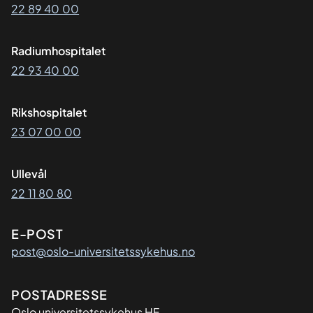
22 89 40 00
Radiumhospitalet
22 93 40 00
Rikshospitalet
23 07 00 00
Ullevål
22 11 80 80
E-POST
post@oslo-universitetssykehus.no
Adresse
POSTADRESSE
Oslo universitetssykehus HF