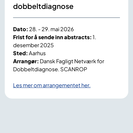
o
dobbeltdiagnose
r
s
t
Dato:
28. - 29. mai 2026
y
Frist for å sende inn abstracts:
1.
r
desember 2025
r
Sted:
Aarhus
e
Arrangør:
Dansk Fagligt Netværk for
l
Dobbeltdiagnose. SCANROP
s
e
Les mer om arrangementet her.
i
D
i
s
t
r