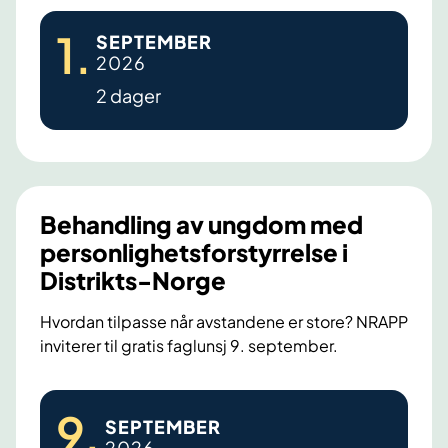
R
1
.
SEPTEMBER
u
2026
s
2 dager
k
o
n
s
e
Behandling av ungdom med
n
personlighetsforstyrrelse i
s
Distrikts-Norge
u
s
Hvordan tilpasse når avstandene er store? NRAPP
inviterer til gratis faglunsj 9. september.
k
o
n
B
9
.
SEPTEMBER
f
e
2026