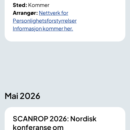
Sted:
Kommer
e
Arrangør:
Nettverk for
d
Personlighetsforstyrrelser
p
Informasjon kommer her.
e
r
s
o
n
l
i
g
h
Mai 2026
e
t
s
SCANROP 2026: Nordisk
f
konferanse om