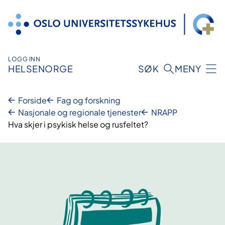
Hopp
til
innhold
LOGG INN
HELSENORGE
SØK
MENY
Forside
Fag og forskning
Nasjonale og regionale tjenester
NRAPP
Hva skjer i psykisk helse og rusfeltet?