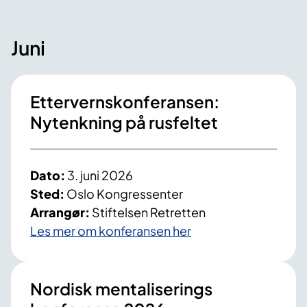
i
k
Juni
t
s
-
Ettervernskonferansen:
N
Nytenkning på rusfeltet
o
r
g
Dato:
3. juni 2026
e
Sted:
Oslo Kongressenter
Arrangør:
Stiftelsen Retretten
Les mer om konferansen her
Nordisk mentaliserings