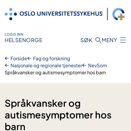
Hopp
til
innhold
LOGG INN
HELSENORGE
SØK
MENY
Forside
Fag og forskning
Nasjonale og regionale tjenester
NevSom
Språkvansker og autismesymptomer hos barn
Språkvansker og
autismesymptomer hos
barn