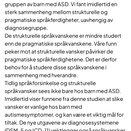
gruppen av barn med ASD. Vi fant imidlertid en
sterk sammenheng mellom strukturelle og
pragmatiske språkferdigheter, uavhengig av
diagnosegruppe.
De strukturelle språkvanskene er mindre studert
enn de pragmatiske språkvanskene. Våre funn
peker mot at strukturelle vansker påvirker de
pragmatiske språkferdighetene. Det er derfor
behov for å studere disse språkvanskene i
sammenheng med hverandre.
Tidlig språkforsinkelse og strukturelle
språkvansker sees ikke bare hos barn med ASD.
Imidlertid viser funnene fra denne studien at slike
vansker er vanlige hos barn med
autismesymptomer, og kan være et viktig mål for
tiltak. De nye utgavene av diagnosesystemene
(DSM-5 og ICD-11) vektlegger også språkvansker