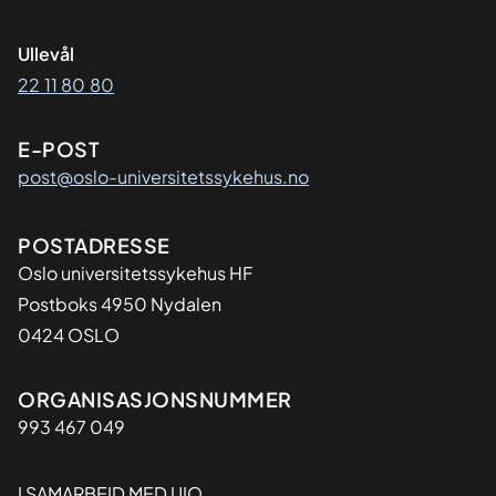
Ullevål
22 11 80 80
E-POST
post@oslo-universitetssykehus.no
Adresse
POSTADRESSE
Oslo universitetssykehus HF
Postboks 4950 Nydalen
0424 OSLO
Organisasjon
ORGANISASJONSNUMMER
993 467 049
I SAMARBEID MED UIO