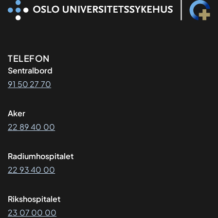
Kontaktinformasjon
TELEFON
Sentralbord
91 50 27 70
Aker
22 89 40 00
Radiumhospitalet
22 93 40 00
Rikshospitalet
23 07 00 00