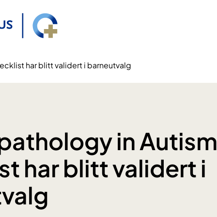
list har blitt validert i barneutvalg
athology in Autis
t har blitt validert i
valg