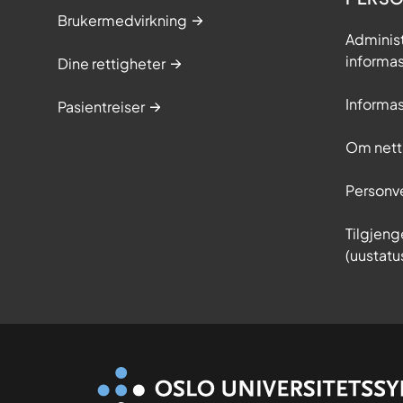
Brukermedvirkning
Adminis
informa
Dine rettigheter
Informa
Pasientreiser
Om nett
Personv
Tilgjeng
(uustatu