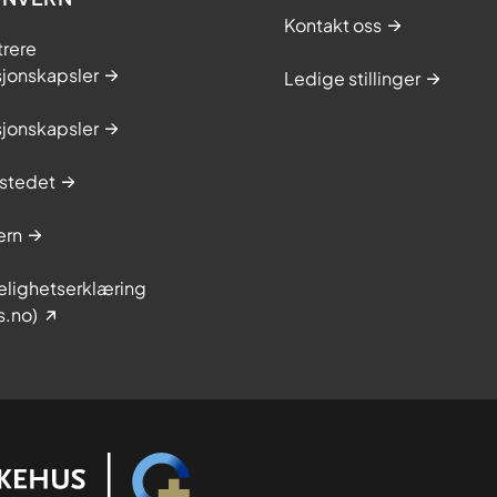
Kontakt oss
trere
sjonskapsler
Ledige stillinger
sjonskapsler
stedet
ern
elighetserklæring
s.no)