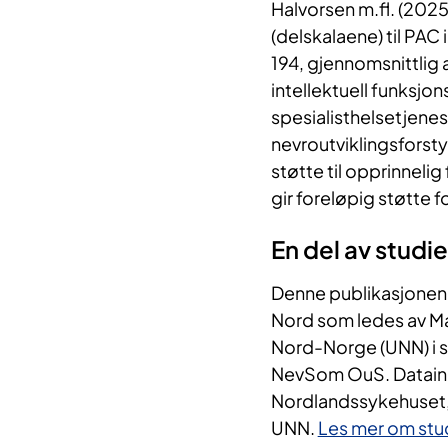
Halvorsen m.fl. (2025
(delskalaene) til PAC
194, gjennomsnittlig 
intellektuell funksjon
spesialisthelsetjenes
nevroutviklingsforstyr
støtte til opprinneli
gir foreløpig støtte f
En del av studi
Denne publikasjonen e
Nord som ledes av Ma
Nord-Norge (UNN) i s
NevSom OuS. Datainn
Nordlandssykehuset,
UNN.
Les mer om stud