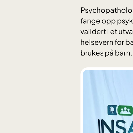
Psychopathology
fange opp psyki
validert i et ut
helsevern for ba
brukes på barn.