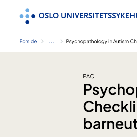
Hopp
til
innhold
Forside
..
.
Psychopathology in Autism Check
PAC
Psychop
Checklis
barneut