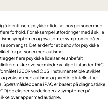
g å identifisere psykiske lidelser hos personer med
flere forhold. For eksempel utfordringer med å skille
utismesymptomer og hva som er symptomer på en
lse som angst. Det er derfor et behov for psykiske
viklet for personer med autisme.
legger flere psykiske lidelser, er anbefalt
 klinikeren ikke overser mindre vanlige tilstander. PAC
e formålet i 2009 ved OUS. Instrumentet ble utviklet
og voksne med autisme og samtidig intellektuell
. Spørsmålsleddene i PAC er basert på diagnostiske
CD) og ekspertvurderinger av symptomer på
m ikke overlapper med autisme.