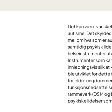
Det kan være vanskeli
autisme. Det skyldes 
mellom hva som er a
samtidig psykisk lide
helseinstrumenter ut
Instrumenter som kart
innledningsvis slik at
ble utviklet for dett
for eldre ungdommer 
funksjonsnedsettelse
rammeverk (DSM og I
psykiske lidelser so