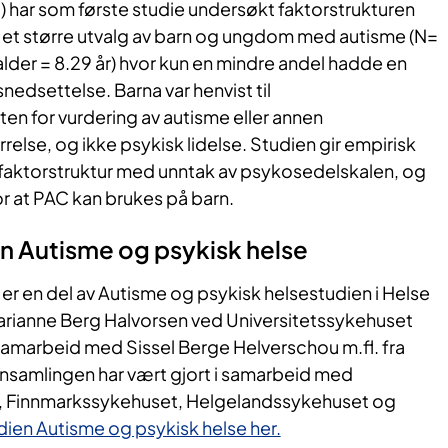
) har som første studie undersøkt faktorstrukturen
 i et større utvalg av barn og ungdom med autisme (N=
alder = 8.29 år) hvor kun en mindre andel hadde en
snedsettelse. Barna var henvist til
ten for vurdering av autisme eller annen
relse, og ikke psykisk lidelse. Studien gir empirisk
g faktorstruktur med unntak av psykosedelskalen, og
or at PAC kan brukes på barn.
en Autisme og psykisk helse
r en del av Autisme og psykisk helsestudien i Helse
rianne Berg Halvorsen ved Universitetssykehuset
amarbeid med Sissel Berge Helverschou m.fl. fra
samlingen har vært gjort i samarbeid med
 Finnmarkssykehuset, Helgelandssykehuset og
ien Autisme og psykisk helse her.