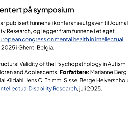
sentert på symposium
 publisert funnene i konferanseutgaven til Journal
lity Research, og legger fram funnene i et eget
uropean congress on mental health in intellectual
 2025 i Ghent, Belgia.
ructural Validity of the Psychopathology in Autism
ldren and Adolescents.
Forfattere
: Marianne Berg
lai Kildahl, Jens C. Thimm, Sissel Berge Helverschou.
Intellectual Disability Research
, juli 2025.