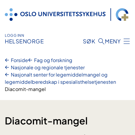
Hopp
til
innhold
LOGG INN
HELSENORGE
SØK
MENY
Forside
Fag og forskning
Nasjonale og regionale tjenester
Nasjonalt senter for legemiddelmangel og
legemiddelberedskap i spesialisthelsetjenesten
Diacomit-mangel
Diacomit-mangel