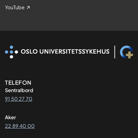
YouTube
Kontaktinformasjon
TELEFON
Sentralbord
91 50 27 70
Aker
22 89 40 00