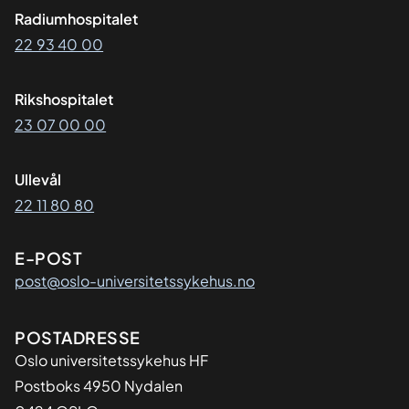
Radiumhospitalet
22 93 40 00
Rikshospitalet
23 07 00 00
Ullevål
22 11 80 80
E-POST
post@oslo-universitetssykehus.no
Adresse
POSTADRESSE
Oslo universitetssykehus HF
Postboks 4950 Nydalen