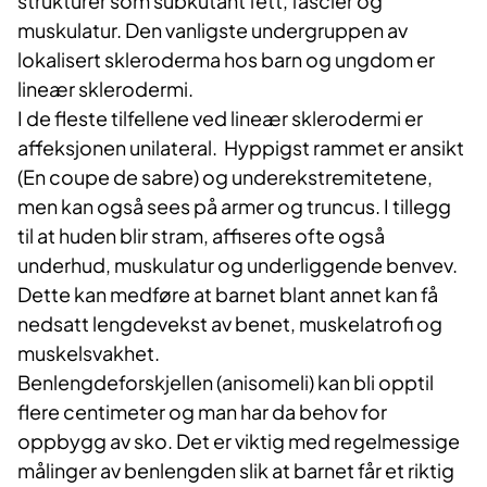
strukturer som subkutant fett, fascier og
muskulatur. Den vanligste undergruppen av
lokalisert skleroderma hos barn og ungdom er
lineær sklerodermi.
I de fleste tilfellene ved lineær sklerodermi er
affeksjonen unilateral. Hyppigst rammet er ansikt
(En coupe de sabre) og underekstremitetene,
men kan også sees på armer og truncus. I tillegg
til at huden blir stram, affiseres ofte også
underhud, muskulatur og underliggende benvev.
Dette kan medføre at barnet blant annet kan få
nedsatt lengdevekst av benet, muskelatrofi og
muskelsvakhet.
Benlengdeforskjellen (anisomeli) kan bli opptil
flere centimeter og man har da behov for
oppbygg av sko. Det er viktig med regelmessige
målinger av benlengden slik at barnet får et riktig