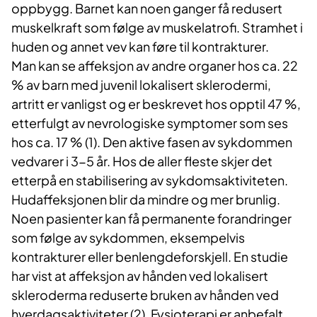
oppbygg. Barnet kan noen ganger få redusert
muskelkraft som følge av muskelatrofi. Stramhet i
huden og annet vev kan føre til kontrakturer.
Man kan se affeksjon av andre organer hos ca. 22
% av barn med juvenil lokalisert sklerodermi,
artritt er vanligst og er beskrevet hos opptil 47 %,
etterfulgt av nevrologiske symptomer som ses
hos ca. 17 % (1). Den aktive fasen av sykdommen
vedvarer i 3-5 år. Hos de aller fleste skjer det
etterpå en stabilisering av sykdomsaktiviteten.
Hudaffeksjonen blir da mindre og mer brunlig.
Noen pasienter kan få permanente forandringer
som følge av sykdommen, eksempelvis
kontrakturer eller benlengdeforskjell. En studie
har vist at affeksjon av hånden ved lokalisert
skleroderma reduserte bruken av hånden ved
hverdagsaktiviteter (2). Fysioterapi er anbefalt