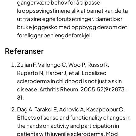
ganger være behov for å tilpasse
kroppsøvingstimene slik at barnet kan delta
ut fra sine egne forutsetninger. Barnet bør
bruke joggesko med oppbygg dersom det
foreligger benlengdeforskjell
Referanser
Zulian F, Vallongo C, Woo P, Russo R,
Ruperto N, Harper J, et al. Localized
scleroderma in childhood is not just a skin
disease. Arthritis Rheum. 2005;52(9):2873-
81.
Dag A, Tarakci E, Adrovic A, Kasapcopur O.
Effects of sense and functionality changes in
the hands on activity and participation in
patients with juvenile scleroderma. Mod