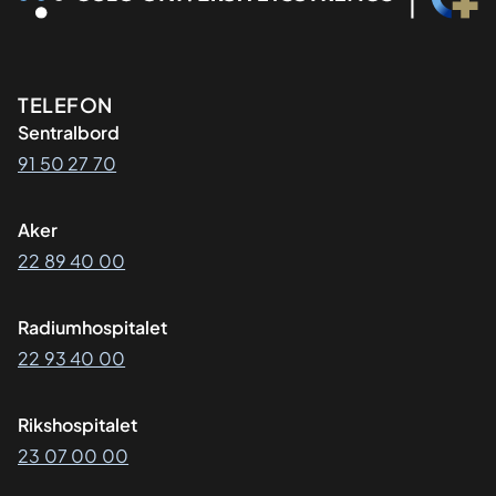
Kontaktinformasjon
TELEFON
Sentralbord
91 50 27 70
Aker
22 89 40 00
Radiumhospitalet
22 93 40 00
Rikshospitalet
23 07 00 00