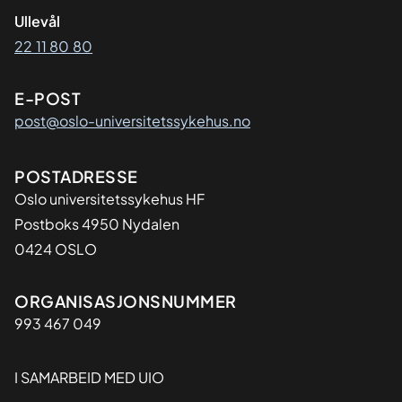
Ullevål
22 11 80 80
E-POST
post@oslo-universitetssykehus.no
Adresse
POSTADRESSE
Oslo universitetssykehus HF
Postboks 4950 Nydalen
0424 OSLO
Organisasjon
ORGANISASJONSNUMMER
993 467 049
I SAMARBEID MED UIO