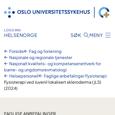
Hopp
til
innhold
LOGG INN
HELSENORGE
SØK
MENY
Forside
Fag og forskning
Nasjonale og regionale tjenester
Nasjonalt kvalitets- og kompetansenettverk for
barne- og ungdomsrevmatologi
Helsepersonell
Faglige anbefalinger Fysioterapi
Fysioterapi ved Juvenil lokalisert skleroderma (jLS)
(2024)
FAGLIGE ANBEFALINGER