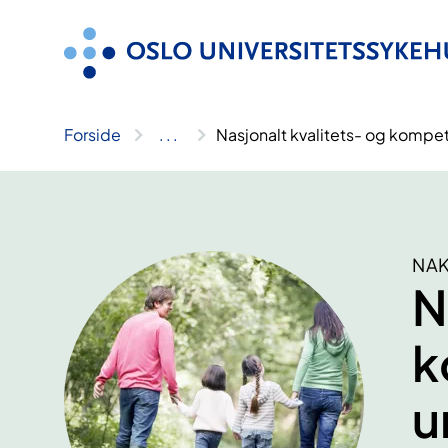
Hopp
til
innhold
Forside
..
.
Nasjonalt kvalitets- og komp
NA
N
k
u