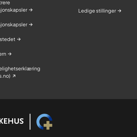
trere
sjonskapsler
Ledige stillinger
sjonskapsler
stedet
ern
elighetserklæring
s.no)