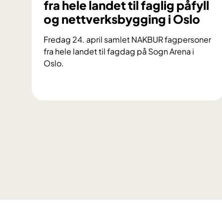
fra hele landet til faglig påfyll
og nettverksbygging i Oslo
Fredag 24. april samlet NAKBUR fagpersoner
fra hele landet til fagdag på Sogn Arena i
Oslo.
N
A
K
B
U
R
s
a
m
l
e
t