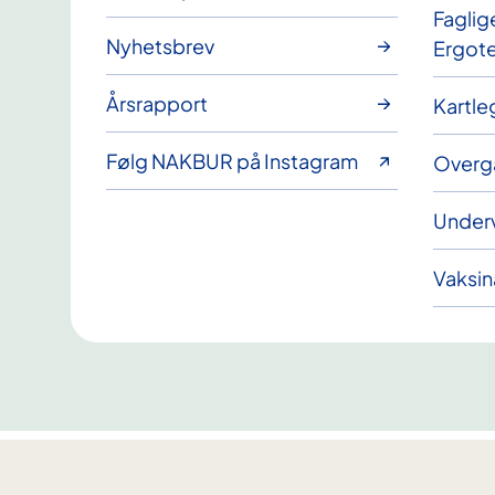
Faglig
Nyhetsbrev
Ergote
Årsrapport
Kartle
Følg NAKBUR på Instagram
Overg
Underv
Vaksin