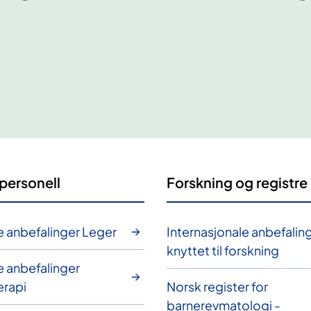
personell
Forskning og registre
e anbefalinger Leger
Internasjonale anbefalin
knyttet til forskning
e anbefalinger
erapi
Norsk register for
barnerevmatologi -