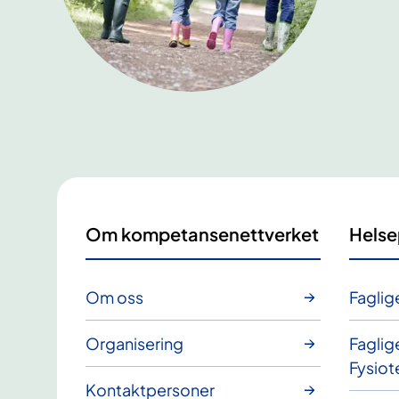
Om kompetansenettverket
Helse
Om oss
Faglig
Organisering
Faglig
Fysiot
Kontaktpersoner