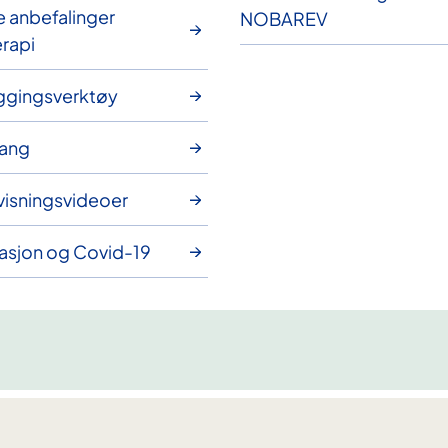
e anbefalinger
NOBAREV
rapi
ggingsverktøy
ang
isningsvideoer
asjon og Covid-19