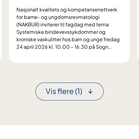
Nasjonalt kvalitets og kompetansenettverk
for barne- og ungdomsrevmatologi
(NAKBUR) inviterer til fagdag med tema:
Systemiske bindevevssykdommer og
kroniske vaskulitter hos barn og unge fredag
24 april 2026 kl. 10.00 – 16.30 på Sogn
…
F
A
G
D
A
Vis flere
(1)
G
i
r
e
g
i
a