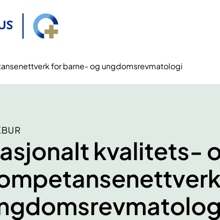
etansenettverk for barne- og ungdomsrevmatologi
KBUR
asjonalt kvalitets- 
ompetansenettverk 
ngdomsrevmatolog