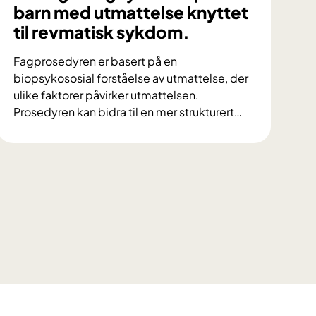
barn med utmattelse knyttet
til revmatisk sykdom.
Fagprosedyren er basert på en
biopsykososial forståelse av utmattelse, der
ulike faktorer påvirker utmattelsen.
Prosedyren kan bidra til en mer strukturert
…
N
y
f
a
g
p
r
o
s
e
d
y