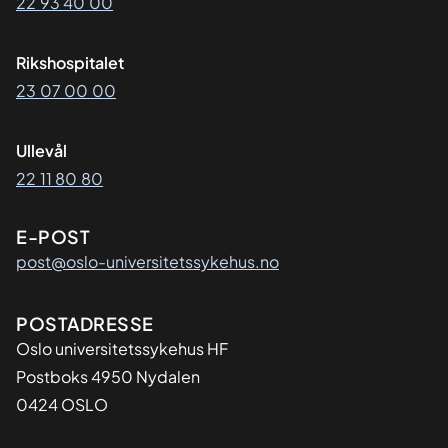
22 93 40 00
Rikshospitalet
23 07 00 00
Ullevål
22 11 80 80
E-POST
post@oslo-universitetssykehus.no
Adresse
POSTADRESSE
Oslo universitetssykehus HF
Postboks 4950 Nydalen
0424 OSLO