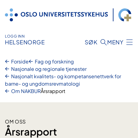
Hopp
til
innhold
LOGG INN
HELSENORGE
SØK
MENY
Forside
Fag og forskning
Nasjonale og regionale tjenester
Nasjonalt kvalitets- og kompetansenettverk for
barne- og ungdomsrevmatologi
Om NAKBUR
Årsrapport
OM OSS
Årsrapport