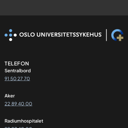
Kontaktinformasjon
TELEFON
Sentralbord
91 50 27 70
Aker
22 89 40 00
Radiumhospitalet