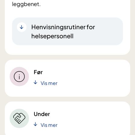
leggbenet.
Henvisningsrutiner for
helsepersonell
Før
Vis mer
Under
Vis mer