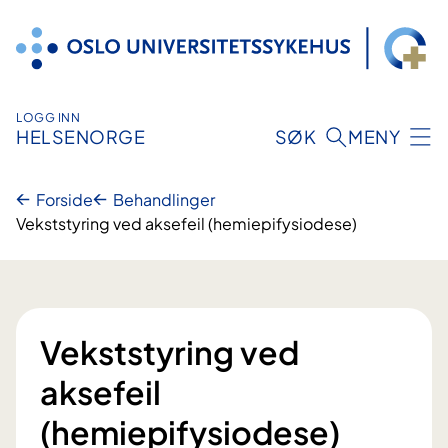
Hopp
til
innhold
LOGG INN
HELSENORGE
SØK
MENY
Forside
Behandlinger
Vekststyring ved aksefeil (hemiepifysiodese)
Vekststyring ved
aksefeil
(hemiepifysiodese)