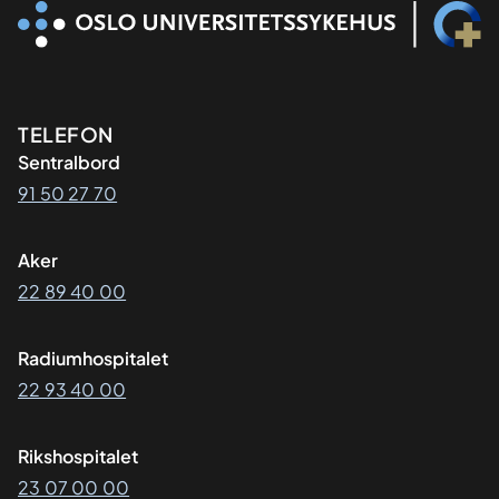
Kontaktinformasjon
TELEFON
Sentralbord
91 50 27 70
Aker
22 89 40 00
Radiumhospitalet
22 93 40 00
Rikshospitalet
23 07 00 00