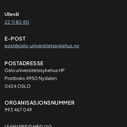
Ullevål
22 11 80 80
E-POST
post@oslo-universitetssykehus.no
Adresse
POSTADRESSE
Oslo universitetssykehus HF
Postboks 4950 Nydalen
0424 OSLO
Organisasjon
ORGANISASJONSNUMMER
993 467 049
I SAMARBEID MED UIO