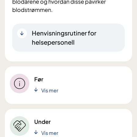
blodårene og hvordan disse påvirker
blodstrømmen.
Henvisningsrutiner for
helsepersonell
Før
Vis mer
Under
Vis mer