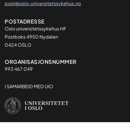
post@oslo-universitetssykehus.no
Adresse
POSTADRESSE
Oslo universitetssykehus HF
Postboks 4950 Nydalen
0424 OSLO
Organisasjon
ORGANISASJONSNUMMER
993 467 049
I SAMARBEID MED UIO