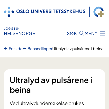
Hopp
til
innhold
LOGG INN
HELSENORGE
SØK
MENY
Forside
Behandlinger
Ultralyd av pulsårene i beina
Ultralyd av pulsårene i
beina
Ved ultralydundersøkelse brukes