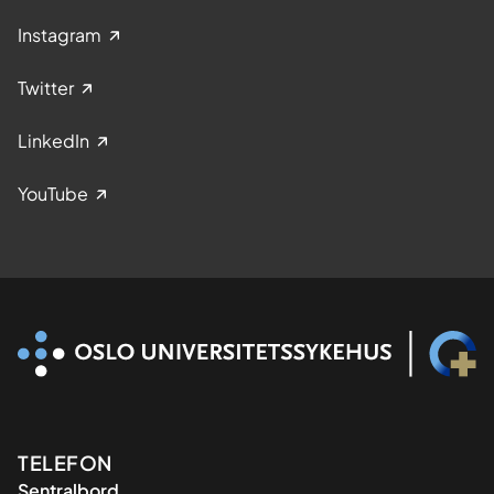
Instagram
Twitter
LinkedIn
YouTube
Kontaktinformasjon
TELEFON
Sentralbord