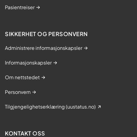
k
Pasientreiser
s
j
o
n
SIKKERHET OG PERSONVERN
e
n
Administrere informasjonskapsler
Informasjonskapsler
Om nettstedet
Personvern
Tilgjengelighetserklæring (uustatus.no)
KONTAKT OSS