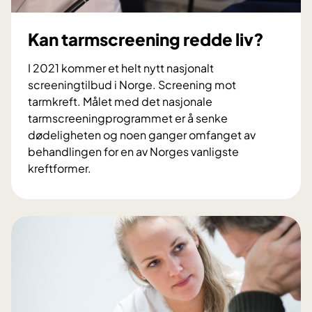
Kan tarmscreening redde liv?
I 2021 kommer et helt nytt nasjonalt
screeningtilbud i Norge. Screening mot
tarmkreft. Målet med det nasjonale
tarmscreeningprogrammet er å senke
dødeligheten og noen ganger omfanget av
behandlingen for en av Norges vanligste
kreftformer.
K
a
n
t
a
r
m
s