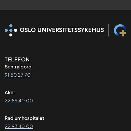
Kontaktinformasjon
TELEFON
Sentralbord
91 50 27 70
Aker
22 89 40 00
Radiumhospitalet
22 93 40 00