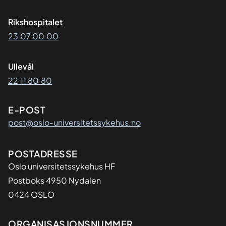
Rikshospitalet
23 07 00 00
Ullevål
22 11 80 80
E-POST
post@oslo-universitetssykehus.no
Adresse
POSTADRESSE
Oslo universitetssykehus HF
Postboks 4950 Nydalen
0424 OSLO
Organisasjon
ORGANISASJONSNUMMER