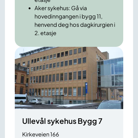
Aker sykehus: Gå via
hovedinngangen i bygg 11,
henvend deg hos dagkirurgien i
2. etasje
Ullevål sykehus Bygg 7
Kirkeveien 166