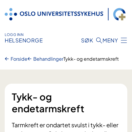
Hopp
til
innhold
LOGG INN
HELSENORGE
SØK
MENY
Forside
Behandlinger
Tykk- og endetarmskreft
Tykk- og
endetarmskreft
Tarmkreft er ondartet svulst i tykk- eller