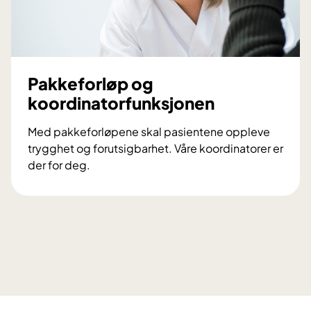
c
r
e
e
n
Pakkeforløp og
i
koordinatorfunksjonen
n
g
Med pakkeforløpene skal pasientene oppleve
r
trygghet og forutsigbarhet. Våre koordinatorer er
e
der for deg.
d
P
d
a
e
k
l
k
i
e
v
f
?
o
r