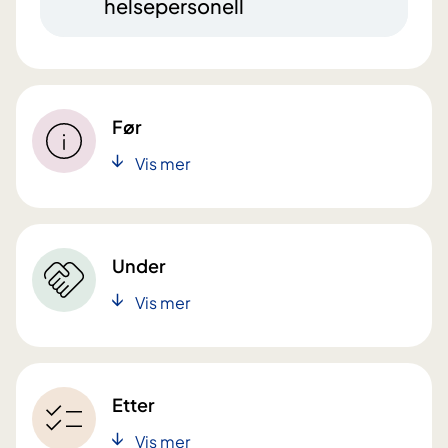
helsepersonell
Før
Vis mer
Under
Vis mer
Etter
Vis mer