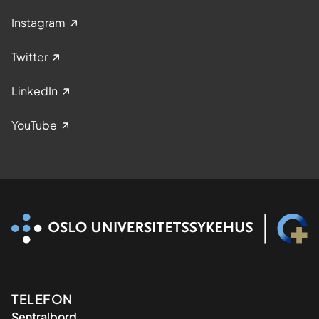
Instagram
Twitter
LinkedIn
YouTube
Kontaktinformasjon
TELEFON
Sentralbord