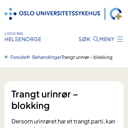
Hopp
til
innhold
LOGG INN
HELSENORGE
SØK
MENY
Forside
Behandlinger
Trangt urinrør – blokking
Trangt urinrør –
blokking
Dersom urinrøret har et trangt parti, kan