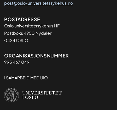
post@oslo-universitetssykehus.no
Adresse
POSTADRESSE
Oslo universitetssykehus HF
Postboks 4950 Nydalen
0424 OSLO
Organisasjon
ORGANISASJONSNUMMER
993 467 049
I SAMARBEID MED UIO