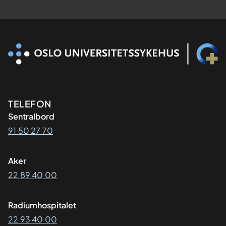
Kontaktinformasjon
TELEFON
Sentralbord
91 50 27 70
Aker
22 89 40 00
Radiumhospitalet
22 93 40 00