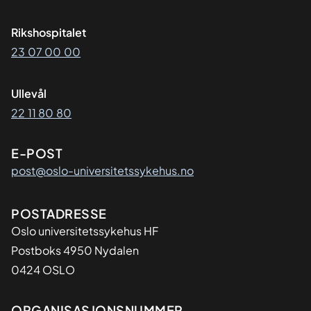
Rikshospitalet
23 07 00 00
Ullevål
22 11 80 80
E-POST
post@oslo-universitetssykehus.no
Adresse
POSTADRESSE
Oslo universitetssykehus HF
Postboks 4950 Nydalen
0424 OSLO
ORGANISASJONSNUMMER