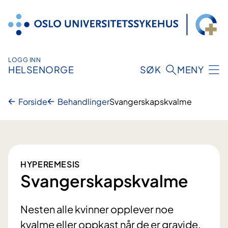
Hopp
til
innhold
LOGG INN
HELSENORGE
SØK
MENY
Forside
Behandlinger
Svangerskapskvalme
HYPEREMESIS
Svangerskapskvalme
Nesten alle kvinner opplever noe
kvalme eller oppkast når de er gravide.