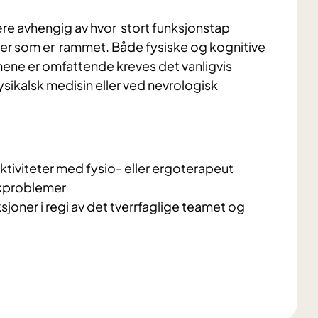
ære avhengig av hvor stort funksjonstap
ner som er rammet. Både fysiske og kognitive
mene er omfattende kreves det vanligvis
fysikalsk medisin eller ved nevrologisk
aktiviteter med fysio- eller ergoterapeut
åkproblemer
sjoner i regi av det tverrfaglige teamet og