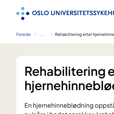
Hopp
til
innhold
Forside
..
.
Rehabilitering etter hjernehin
Rehabilitering e
hjernehinneblø
En hjernehinneblødning oppstå