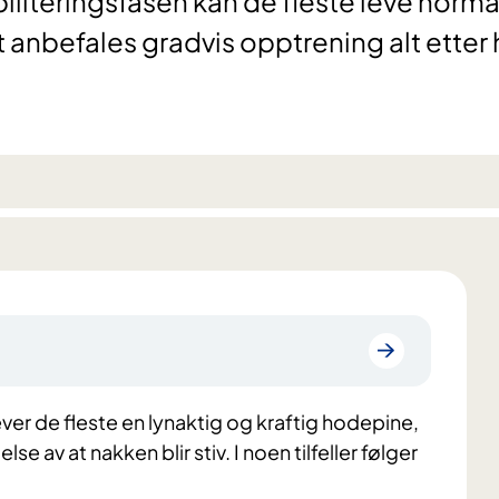
biliteringsfasen kan de fleste leve norma
t anbefales gradvis opptrening alt etter
er de fleste en lynaktig og kraftig hodepine,
e av at nakken blir stiv. I noen tilfeller følger