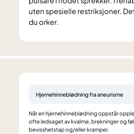
pulsåre i hodet sprekker. I reha
uten spesielle restriksjoner. De
du orker.
Hjernehinneblødning fra aneurisme
Når en hjernehinneblødning oppstår opplev
ofte ledsaget av kvalme, brekninger og følels
bevisshetstap og/eller kramper.