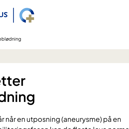
neblødning
tter
dning
r når en utposning (aneurysme) på en