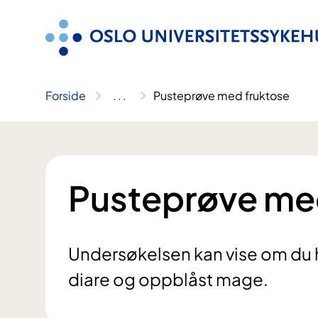
Hopp
til
innhold
Forside
..
.
Pusteprøve med fruktose
Pusteprøve me
Undersøkelsen kan vise om du h
diare og oppblåst mage.