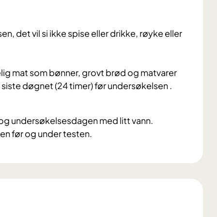
n, det vil si ikke spise eller drikke, røyke eller
øyelig mat som bønner, grovt brød og matvarer
t siste døgnet (24 timer) før undersøkelsen .
r og undersøkelsesdagen med litt vann.
men før og under testen.