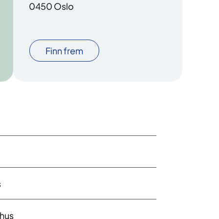
0450 Oslo
Finn frem
s
ehus