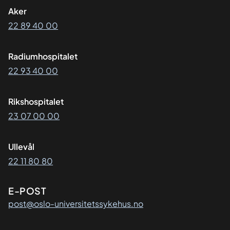
Aker
22 89 40 00
Radiumhospitalet
22 93 40 00
Rikshospitalet
23 07 00 00
Ullevål
22 11 80 80
E-POST
post@oslo-universitetssykehus.no