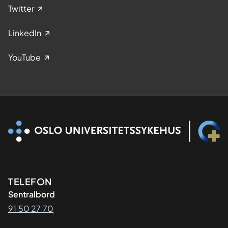
Twitter
LinkedIn
YouTube
Kontaktinformasjon
TELEFON
Sentralbord
91 50 27 70