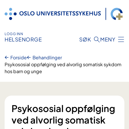
Hopp
til
innhold
LOGG INN
HELSENORGE
SØK
MENY
Forside
Behandlinger
Psykososial oppfølging ved alvorlig somatisk sykdom
hos barn og unge
Psykososial oppfølging
ved alvorlig somatisk