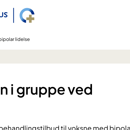
ipolar lidelse
 i gruppe ved
behandlingstilbud til voksne med bipola