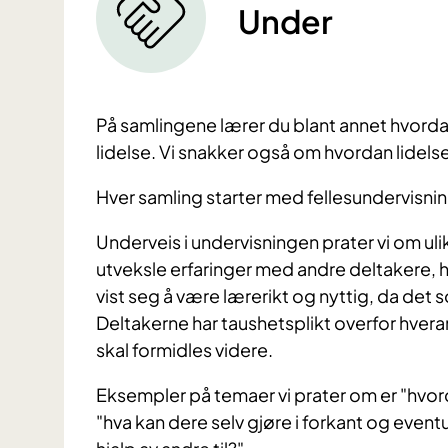
Under
På samlingene lærer du blant annet hvord
lidelse. Vi snakker også om hvordan lidelsen
Hver samling starter med fellesundervisn
Underveis i undervisningen prater vi om uli
utveksle erfaringer med andre deltakere, hv
vist seg å være lærerikt og nyttig, da det 
Deltakerne har taushetsplikt overfor hverand
skal formidles videre.
Eksempler på temaer vi prater om er "hvord
"hva kan dere selv gjøre i forkant og event