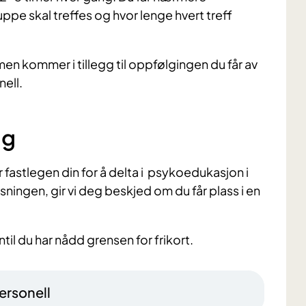
pe skal treffes og hvor lenge hvert treff
men kommer i tillegg til oppfølgingen du får av
nell.
ng
 fastlegen din for å delta i psykoedukasjon i
sningen, gir vi deg beskjed om du får plass i en
til du har nådd grensen for frikort.
ersonell