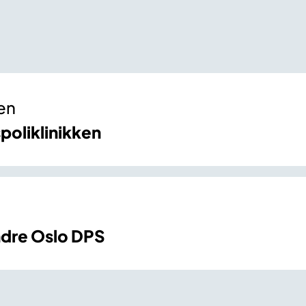
en
poliklinikken
ndre Oslo DPS