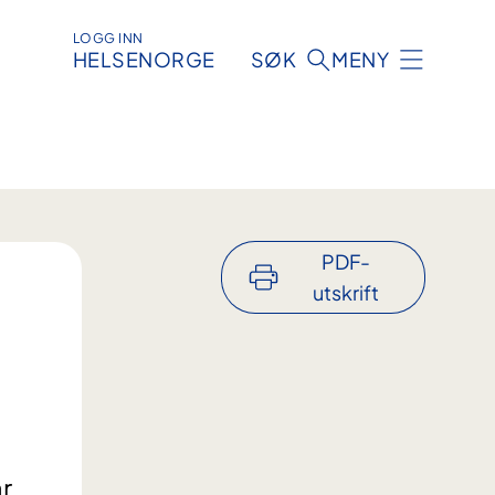
LOGG INN
HELSENORGE
SØK
MENY
PDF-
utskrift
r