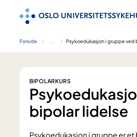
Hopp
til
innhold
Forside
..
.
Psykoedukasjon i gruppe ved b
BIPOLARKURS
Psykoedukasjon
bipolar lidelse
Psykoedukasjon i gruppe er et 