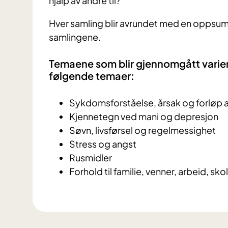
hjalp av andre til?"
Hver samling blir avrundet med en opps
samlingene.
Temaene som blir gjennomgått varier
følgende temaer:
Sykdomsforståelse, årsak og forløp av
Kjennetegn ved mani og depresjon
Søvn, livsførsel og regelmessighet
Stress og angst
Rusmidler
Forhold til familie, venner, arbeid, skol