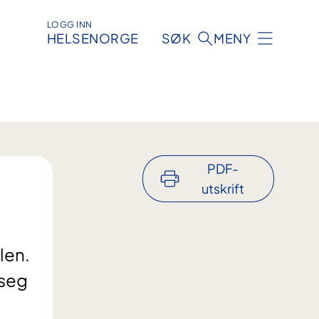
LOGG INN
HELSENORGE
SØK
MENY
PDF-
utskrift
len.
 seg