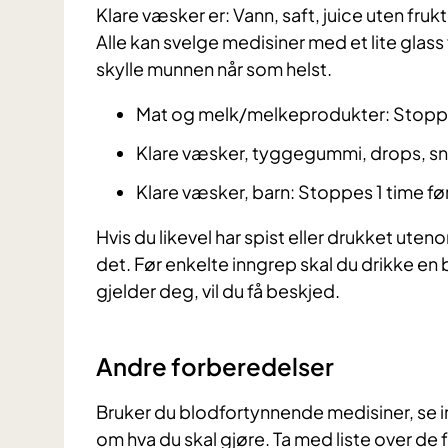
Klare væsker er: Vann, saft, juice uten fruk
Alle kan svelge medisiner med et lite glass 
skylle munnen når som helst.
Mat og melk/melkeprodukter: Stoppe
Klare væsker, tyggegummi, drops, snu
Klare væsker, barn: Stoppes 1 time fø
Hvis du likevel har spist eller drukket ute
det. Før enkelte inngrep skal du drikke 
gjelder deg, vil du få beskjed.
Andre forberedelser
Bruker du blodfortynnende medisiner, se in
om hva du skal gjøre. Ta med liste over de