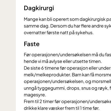
Dagkirurgi
Mange kan bli operert som dagkirurgisk pas
samme dag. Dersom du har flere andre sykd
overnatter første natt på sykehus.
​​Faste
Før operasjonen/undersøkelsen må du fast
hende vi må avlyse eller utsette timen.
De siste 6 timene før operasjon eller under
melk/melkeprodukter. Barn kan få morsmelk
operasjonen/undersøkelsen, og morsmelk inn
unngå tyggegummi, drops, snus og røyk, 
magesyre.
Frem til 2 timer før operasjonen/undersøk
drikke klare væsker frem til 1 time før.