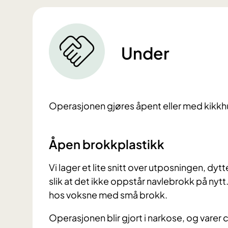
Under
Operasjonen gjøres åpent eller med kikkhul
Åpen brokkplastikk
Vi lager et lite snitt over utposningen, dy
slik at det ikke oppstår navlebrokk på ny
hos voksne med små brokk.
Operasjonen blir gjort i narkose, og varer c