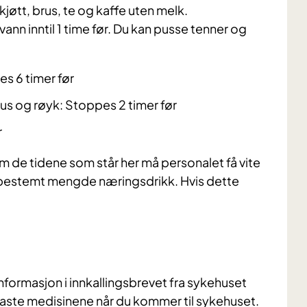
tkjøtt, brus, te og kaffe uten melk.
vann inntil 1 time før. Du kan pusse tenner og
s 6 timer før
s og røyk: Stoppes 2 timer før
r
nom de tidene som står her må personalet få vite
en bestemt mengde næringsdrikk.
Hvis dette
formasjon i innkallingsbrevet fra sykehuset
 faste medisinene når du kommer til sykehuset.