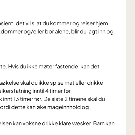
ient, det vil si at du kommer og reiser hjem
ommer og/eller bor alene, blir du lagt inn og
e. Hvis du ikke møter fastende, kan det
søkelse skal du ikke spise mat eller drikke
erstatning inntil 4 timer før
til 3 timer før. De siste 2 timene skal du
fordi dette kan øke mageinnhold og
elsen kan voksne drikke klare væsker. Barn kan