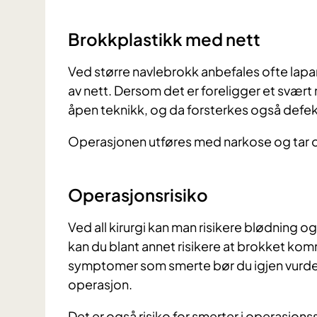
Brokkplastikk med nett
Ved større navlebrokk anbefales ofte lapa
av nett. Dersom det er foreligger et svær
åpen teknikk, og da forsterkes også defe
Operasjonen utføres med narkose og tar o
Operasjonsrisiko
Ved all kirurgi kan man risikere blødning 
kan du blant annet risikere at brokket ko
symptomer som smerte bør du igjen vurdere
operasjon.
Det er også risiko for smerter i operasjons