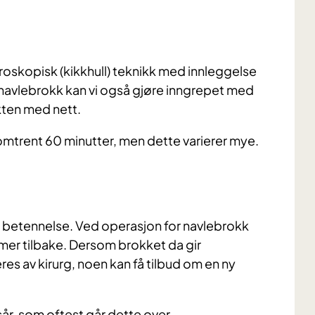
roskopisk (kikkhull) teknikk med innleggelse
t navlebrokk kan vi også gjøre inngrepet med
kten med nett.
mtrent 60 minutter, men dette varierer mye.
og betennelse. Ved operasjon for navlebrokk
mmer tilbake. Dersom brokket da gir
s av kirurg, noen kan få tilbud om en ny
sår, som oftest går dette over.